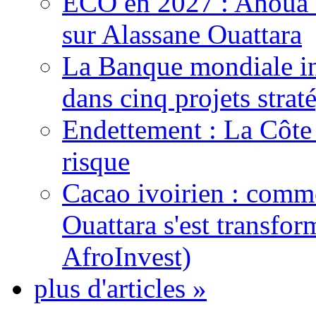
ECO en 2027 : Ahoua D
sur Alassane Ouattara
La Banque mondiale inj
dans cinq projets strat
Endettement : La Côte d
risque
Cacao ivoirien : comme
Ouattara s'est transfo
AfroInvest)
plus d'articles »