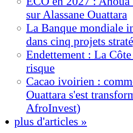
ECO en 2027 : Ahoua D
sur Alassane Ouattara
La Banque mondiale inj
dans cinq projets strat
Endettement : La Côte d
risque
Cacao ivoirien : comme
Ouattara s'est transfo
AfroInvest)
plus d'articles »