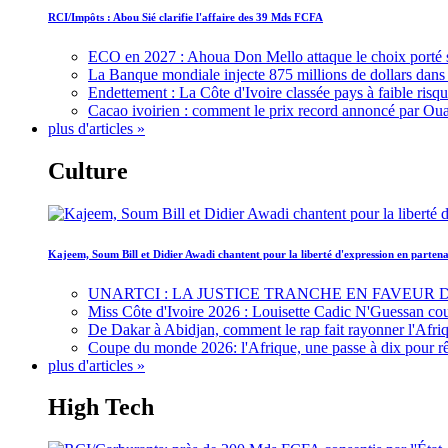
RCI/Impôts : Abou Sié clarifie l'affaire des 39 Mds FCFA
ECO en 2027 : Ahoua Don Mello attaque le choix porté 
La Banque mondiale injecte 875 millions de dollars dans c
Endettement : La Côte d'Ivoire classée pays à faible risq
Cacao ivoirien : comment le prix record annoncé par Oua
plus d'articles »
Culture
Kajeem, Soum Bill et Didier Awadi chantent pour la liberté d'expression en parte
UNARTCI : LA JUSTICE TRANCHE EN FAVEUR
Miss Côte d'Ivoire 2026 : Louisette Cadic N'Guessan co
De Dakar à Abidjan, comment le rap fait rayonner l'Afriq
Coupe du monde 2026: l'Afrique, une passe à dix pour r
plus d'articles »
High Tech