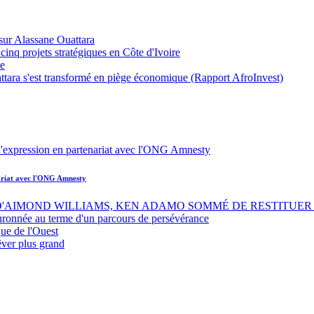
sur Alassane Ouattara
inq projets stratégiques en Côte d'Ivoire
ue
ttara s'est transformé en piège économique (Rapport AfroInvest)
nariat avec l'ONG Amnesty
 D'AIMOND WILLIAMS, KEN ADAMO SOMMÉ DE RESTITUER 
uronnée au terme d'un parcours de persévérance
ue de l'Ouest
êver plus grand