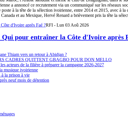
oirienne a annoncé ce recrutement via un communiqué sur les réseaux so
e poste à la tête de la sélection ivoirienne, entre 2014 et 2015, avec à l
Canada et au Mexique, Hervé Renard a brièvement pris la tête la sélectio
RFI - Lun 03 Aoû 2026
 Qui pour entraîner la Côte d'Ivoire après 
djane Thiam vers un retour à Abidjan ?
EURS CADRES QUITTENT GBAGBO POUR DON MELLO
les acteurs de la filière à préparer la campagne 2026-2027
la musique ivoirienne
à la prison à vie
après neuf mois de détention