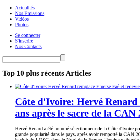
Actualités
Nos Emissions
Vidéos
Photos
Se connecter
S'inscrire
Nos Contacts
Top 10 plus récents Articles
Côte d'Ivoire: Hervé Renard 
ans après le sacre de la CAN
Hervé Renard a été nommé sélectionneur de la Côte d'Ivoire pour
grande popularité dans le pays, après avoir remporté la CAN 20
le club du LOSC, dans le Nord de la France, l'équipe nationale 