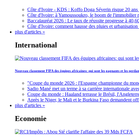
Côte d'Ivoire - KDS : Koffo Doga Séverin risque 20 ans 
Côte d'Ivoire: à Yamoussoukro, le boom de l'immobilier rav
Baccalauréat 2026 : Le taux de réussite progresse à 40,60
Côte d'Ivoire: comment hausse des pluies et urbanisation
plus d'articles »
International
Nouveau classement FIFA des équipes africaines: qui sont les gagnants et les perd
"Coupe du monde 2026 : l'Espagne championne du monde, 
Sadio Mané met un terme à sa carrière internationale ave
Coupe du monde : Haaland terrasse le Brésil, l'Angleterr
Après le Niger, le Mali et le Burkina Faso demandent offic
plus d'articles »
Economie