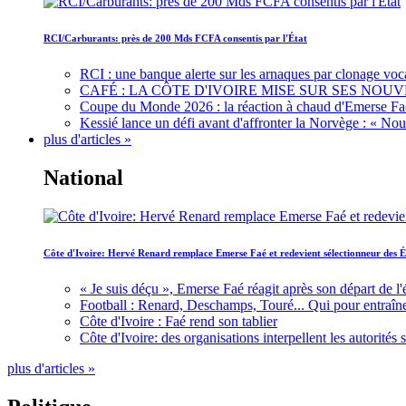
RCI/Carburants: près de 200 Mds FCFA consentis par l'État
RCI : une banque alerte sur les arnaques par clonage voc
CAFÉ : LA CÔTE D'IVOIRE MISE SUR SES N
Coupe du Monde 2026 : la réaction à chaud d'Emerse Fa
Kessié lance un défi avant d'affronter la Norvège : « N
plus d'articles »
National
Côte d'Ivoire: Hervé Renard remplace Emerse Faé et redevient sélectionneur des É
« Je suis déçu », Emerse Faé réagit après son départ de l'
Football : Renard, Deschamps, Touré... Qui pour entraîne
Côte d'Ivoire : Faé rend son tablier
Côte d'Ivoire: des organisations interpellent les autorité
plus d'articles »