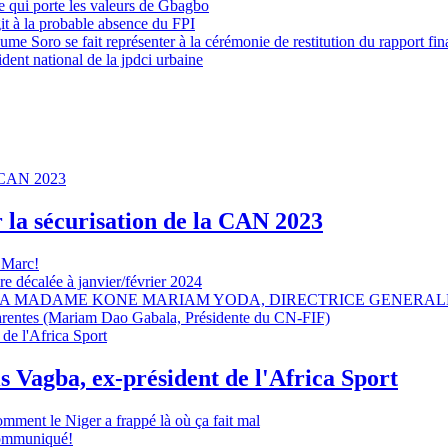
 qui porte les valeurs de Gbagbo
it à la probable absence du FPI
e Soro se fait représenter à la cérémonie de restitution du rapport fin
dent national de la jpdci urbaine
r la sécurisation de la CAN 2023
 Marc!
e décalée à janvier/février 2024
A MADAME KONE MARIAM YODA, DIRECTRICE GENERALE
sparentes (Mariam Dao Gabala, Présidente du CN-FIF)
s Vagba, ex-président de l'Africa Sport
omment le Niger a frappé là où ça fait mal
 communiqué!