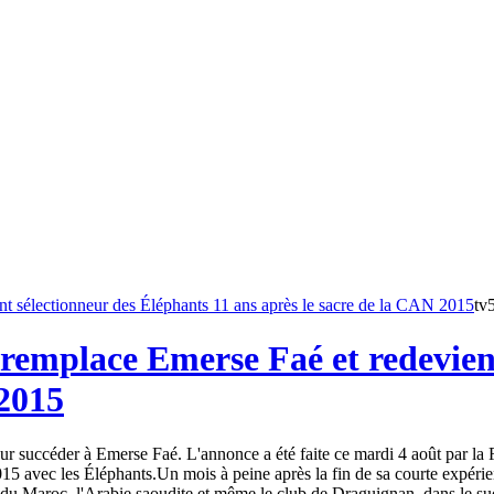
tv
remplace Emerse Faé et redevient
 2015
 succéder à Emerse Faé. L'annonce a été faite ce mardi 4 août par la Fé
15 avec les Éléphants.Un mois à peine après la fin de sa courte expéri
du Maroc, l'Arabie saoudite et même le club de Draguignan, dans le sud