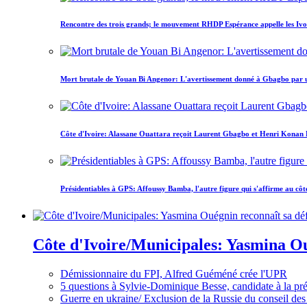
Rencontre des trois grands; le mouvement RHDP Espérance appelle les Ivoir
Mort brutale de Youan Bi Angenor: L'avertissement donné à Gbagbo par 
Côte d'Ivoire: Alassane Ouattara reçoit Laurent Gbagbo et Henri Konan Bed
Présidentiables à GPS: Affoussy Bamba, l'autre figure qui s'affirme au côt
Côte d'Ivoire/Municipales: Yasmina Oué
Démissionnaire du FPI, Alfred Guéméné crée l'UPR
5 questions à Sylvie-Dominique Besse, candidate à la p
Guerre en ukraine/ Exclusion de la Russie du conseil des