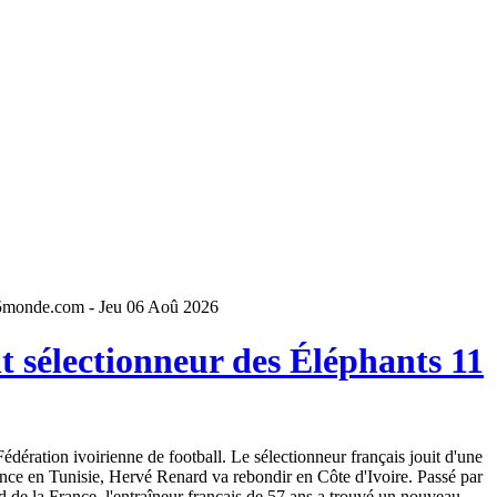
5monde.com - Jeu 06 Aoû 2026
 sélectionneur des Éléphants 11
dération ivoirienne de football. Le sélectionneur français jouit d'une
ence en Tunisie, Hervé Renard va rebondir en Côte d'Ivoire. Passé par
 de la France, l'entraîneur français de 57 ans a trouvé un nouveau