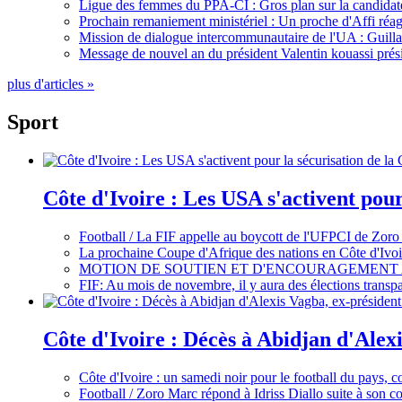
Ligue des femmes du PPA-CI : Gros plan sur la candidate
Prochain remaniement ministériel : Un proche d'Affi réag
Mission de dialogue intercommunautaire de l'UA : Guillaum
Message de nouvel an du président Valentin kouassi prési
plus d'articles »
Sport
Côte d'Ivoire : Les USA s'activent pou
Football / La FIF appelle au boycott de l'UFPCI de Zoro
La prochaine Coupe d'Afrique des nations en Côte d'Ivoir
MOTION DE SOUTIEN ET D'ENCOURAGEMENT 
FIF: Au mois de novembre, il y aura des élections tran
Côte d'Ivoire : Décès à Abidjan d'Alexi
Côte d'Ivoire : un samedi noir pour le football du pays, c
Football / Zoro Marc répond à Idriss Diallo suite à son