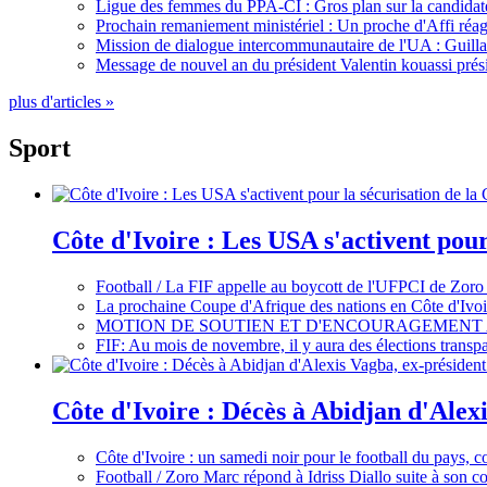
Ligue des femmes du PPA-CI : Gros plan sur la candidate
Prochain remaniement ministériel : Un proche d'Affi réag
Mission de dialogue intercommunautaire de l'UA : Guillaum
Message de nouvel an du président Valentin kouassi prési
plus d'articles »
Sport
Côte d'Ivoire : Les USA s'activent pou
Football / La FIF appelle au boycott de l'UFPCI de Zoro
La prochaine Coupe d'Afrique des nations en Côte d'Ivoir
MOTION DE SOUTIEN ET D'ENCOURAGEMENT 
FIF: Au mois de novembre, il y aura des élections tran
Côte d'Ivoire : Décès à Abidjan d'Alexi
Côte d'Ivoire : un samedi noir pour le football du pays, c
Football / Zoro Marc répond à Idriss Diallo suite à son