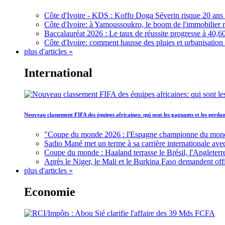
Côte d'Ivoire - KDS : Koffo Doga Séverin risque 20 ans 
Côte d'Ivoire: à Yamoussoukro, le boom de l'immobilier rav
Baccalauréat 2026 : Le taux de réussite progresse à 40,60
Côte d'Ivoire: comment hausse des pluies et urbanisation
plus d'articles »
International
Nouveau classement FIFA des équipes africaines: qui sont les gagnants et les perd
"Coupe du monde 2026 : l'Espagne championne du monde, 
Sadio Mané met un terme à sa carrière internationale ave
Coupe du monde : Haaland terrasse le Brésil, l'Angleterr
Après le Niger, le Mali et le Burkina Faso demandent offic
plus d'articles »
Economie