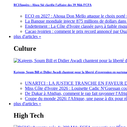
RCI/Impôts : Abou Sié clarifie l'affaire des 39 Mds FCFA
ECO en 2027 : Ahoua Don Mello attaque le choix porté 
La Banque mondiale injecte 875 millions de dollars dans c
Endettement : La Côte d'Ivoire classée pays à faible risq
Cacao ivoirien : comment le prix record annoncé par Oua
plus d'articles »
Culture
Kajeem, Soum Bill et Didier Awadi chantent pour la liberté d'expression en parte
UNARTCI : LA JUSTICE TRANCHE EN FAVEUR
Miss Côte d'Ivoire 2026 : Louisette Cadic N'Guessan co
De Dakar à Abidjan, comment le rap fait rayonner l'Afriq
Coupe du monde 2026: l'Afrique, une passe à dix pour r
plus d'articles »
High Tech