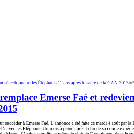
tv
remplace Emerse Faé et redevient
 2015
 succéder à Emerse Faé. L'annonce a été faite ce mardi 4 août par la Fé
15 avec les Éléphants.Un mois à peine après la fin de sa courte expéri
du Maroc, l'Arabie saoudite et même le club de Draguignan, dans le sud