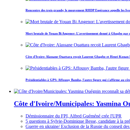
Rencontre des trois grands; le mouvement RHDP Espérance appelle les Ivoir
Mort brutale de Youan Bi Angenor: L'avertissement donné à Gbagbo par 
Côte d'Ivoire: Alassane Ouattara reçoit Laurent Gbagbo et Henri Konan Bed
Présidentiables à GPS: Affoussy Bamba, l'autre figure qui s'affirme au côt
Côte d'Ivoire/Municipales: Yasmina Oué
Démissionnaire du FPI, Alfred Guéméné crée l'UPR
5 questions à Sylvie-Dominique Besse, candidate à la p
Guerre en ukraine/ Exclusion de la Russie du conseil des