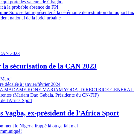
 qui porte les valeurs de Gbagbo
it à la probable absence du FPI
e Soro se fait représenter à la cérémonie de restitution du rapport fin
dent national de la jpdci urbaine
r la sécurisation de la CAN 2023
 Marc!
e décalée à janvier/février 2024
A MADAME KONE MARIAM YODA, DIRECTRICE GENERALE
sparentes (Mariam Dao Gabala, Présidente du CN-FIF)
s Vagba, ex-président de l'Africa Sport
omment le Niger a frappé là où ça fait mal
 communiqué!