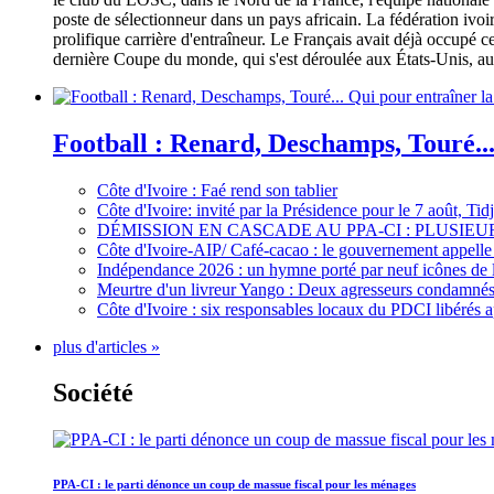
poste de sélectionneur dans un pays africain. La fédération iv
prolifique carrière d'entraîneur. Le Français avait déjà occupé c
dernière Coupe du monde, qui s'est déroulée aux États-Unis, au 
Football : Renard, Deschamps, Touré...
Côte d'Ivoire : Faé rend son tablier
Côte d'Ivoire: invité par la Présidence pour le 7 août, Ti
DÉMISSION EN CASCADE AU PPA-CI : PLUSI
Côte d'Ivoire-AIP/ Café-cacao : le gouvernement appelle 
Indépendance 2026 : un hymne porté par neuf icônes de 
Meurtre d'un livreur Yango : Deux agresseurs condamnés 
Côte d'Ivoire : six responsables locaux du PDCI libérés 
plus d'articles »
Société
PPA-CI : le parti dénonce un coup de massue fiscal pour les ménages