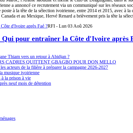
oirienne a annoncé ce recrutement via un communiqué sur les réseaux so
e poste à la tête de la sélection ivoirienne, entre 2014 et 2015, avec à l
Canada et au Mexique, Hervé Renard a brièvement pris la tête la sélectio
RFI - Lun 03 Aoû 2026
 Qui pour entraîner la Côte d'Ivoire après 
djane Thiam vers un retour à Abidjan ?
EURS CADRES QUITTENT GBAGBO POUR DON MELLO
les acteurs de la filière à préparer la campagne 2026-2027
la musique ivoirienne
à la prison à vie
après neuf mois de détention