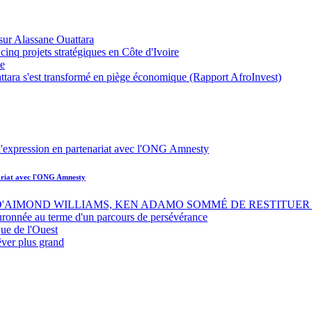
sur Alassane Ouattara
inq projets stratégiques en Côte d'Ivoire
ue
ttara s'est transformé en piège économique (Rapport AfroInvest)
nariat avec l'ONG Amnesty
 D'AIMOND WILLIAMS, KEN ADAMO SOMMÉ DE RESTITUER 
uronnée au terme d'un parcours de persévérance
ue de l'Ouest
êver plus grand