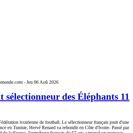
5monde.com - Jeu 06 Aoû 2026
 sélectionneur des Éléphants 11
dération ivoirienne de football. Le sélectionneur français jouit d'une
ence en Tunisie, Hervé Renard va rebondir en Côte d'Ivoire. Passé par
 de la France, l'entraîneur français de 57 ans a trouvé un nouveau