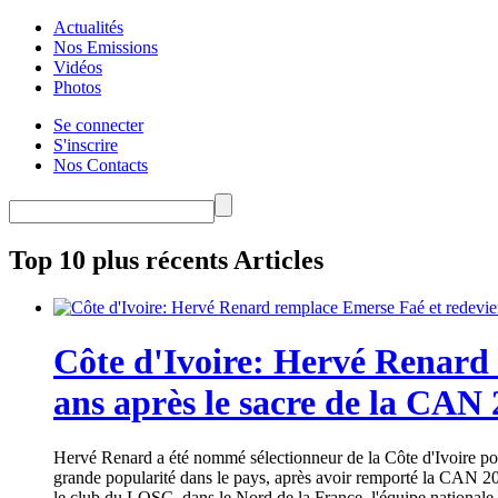
Actualités
Nos Emissions
Vidéos
Photos
Se connecter
S'inscrire
Nos Contacts
Top 10 plus récents Articles
Côte d'Ivoire: Hervé Renard 
ans après le sacre de la CAN
Hervé Renard a été nommé sélectionneur de la Côte d'Ivoire pour
grande popularité dans le pays, après avoir remporté la CAN 20
le club du LOSC, dans le Nord de la France, l'équipe nationale 