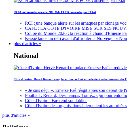
RCI/Carburants: près de 200 Mds FCFA consentis par l'État
RCI : une banque alerte sur les arnaques par clonage voc
CAFÉ : LA CÔTE D'IVOIRE MISE SUR SES N
Coupe du Monde 2026 : la réaction à chaud d'Emerse Fa
Kessié lance un défi avant d'affronter la Norvège : « N
plus d'articles »
National
Côte d'Ivoire: Hervé Renard remplace Emerse Faé et redevient sélectionneur des É
« Je suis déçu », Emerse Faé réagit après son départ de l'
Football : Renard, Deschamps, Touré... Qui pour entraîne
Côte d'Ivoire : Faé rend son tablier
Côte d'Ivoire: des organisations interpellent les autorité
plus d'articles »