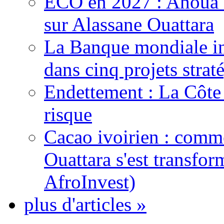
ECO en 2027 : Ahoua D
sur Alassane Ouattara
La Banque mondiale inj
dans cinq projets strat
Endettement : La Côte d
risque
Cacao ivoirien : comme
Ouattara s'est transfo
AfroInvest)
plus d'articles »