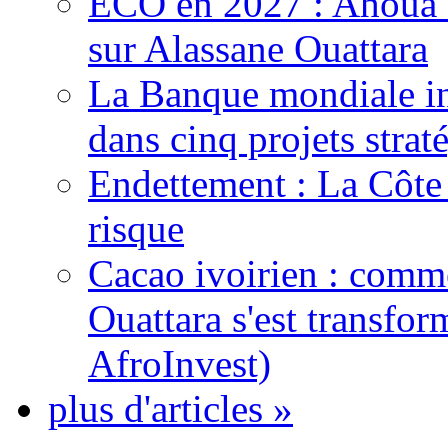
ECO en 2027 : Ahoua D
sur Alassane Ouattara
La Banque mondiale inj
dans cinq projets strat
Endettement : La Côte d
risque
Cacao ivoirien : comme
Ouattara s'est transfo
AfroInvest)
plus d'articles »