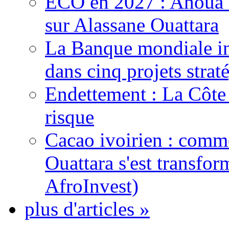
ECO en 2027 : Ahoua D
sur Alassane Ouattara
La Banque mondiale inj
dans cinq projets strat
Endettement : La Côte d
risque
Cacao ivoirien : comme
Ouattara s'est transfo
AfroInvest)
plus d'articles »