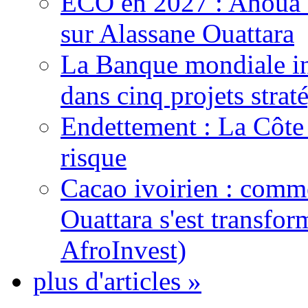
ECO en 2027 : Ahoua D
sur Alassane Ouattara
La Banque mondiale inj
dans cinq projets strat
Endettement : La Côte d
risque
Cacao ivoirien : comme
Ouattara s'est transfo
AfroInvest)
plus d'articles »