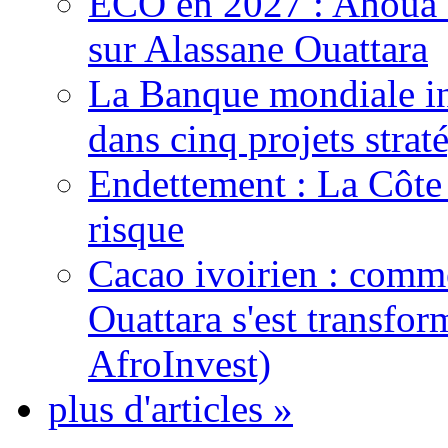
ECO en 2027 : Ahoua D
sur Alassane Ouattara
La Banque mondiale inj
dans cinq projets strat
Endettement : La Côte d
risque
Cacao ivoirien : comme
Ouattara s'est transfo
AfroInvest)
plus d'articles »