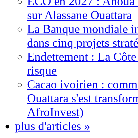
ECO en 2027 : Ahoua D
sur Alassane Ouattara
La Banque mondiale inj
dans cinq projets strat
Endettement : La Côte d
risque
Cacao ivoirien : comme
Ouattara s'est transfo
AfroInvest)
plus d'articles »