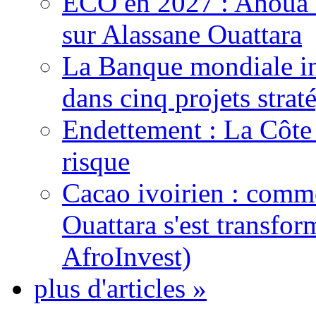
ECO en 2027 : Ahoua D
sur Alassane Ouattara
La Banque mondiale inj
dans cinq projets strat
Endettement : La Côte d
risque
Cacao ivoirien : comme
Ouattara s'est transfo
AfroInvest)
plus d'articles »