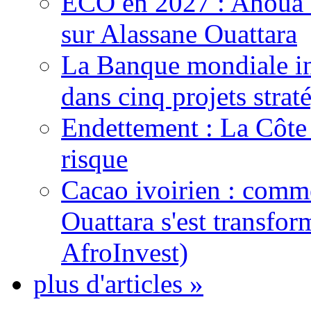
ECO en 2027 : Ahoua D
sur Alassane Ouattara
La Banque mondiale inj
dans cinq projets strat
Endettement : La Côte d
risque
Cacao ivoirien : comme
Ouattara s'est transfo
AfroInvest)
plus d'articles »