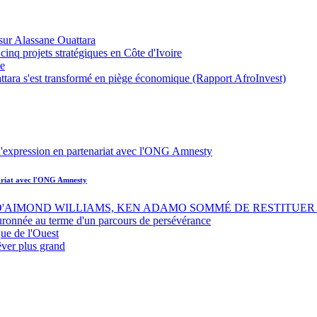
sur Alassane Ouattara
inq projets stratégiques en Côte d'Ivoire
ue
ttara s'est transformé en piège économique (Rapport AfroInvest)
nariat avec l'ONG Amnesty
 D'AIMOND WILLIAMS, KEN ADAMO SOMMÉ DE RESTITUER 
uronnée au terme d'un parcours de persévérance
ue de l'Ouest
êver plus grand