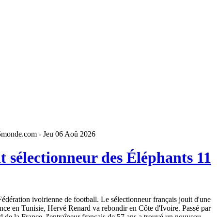
5monde.com - Jeu 06 Aoû 2026
 sélectionneur des Éléphants 11
dération ivoirienne de football. Le sélectionneur français jouit d'une
ence en Tunisie, Hervé Renard va rebondir en Côte d'Ivoire. Passé par
 de la France, l'entraîneur français de 57 ans a trouvé un nouveau