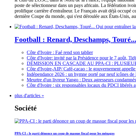
poste de sélectionneur dans un pays africain. La fédération iv
prolifique carrière d'entraîneur. Le Français avait déjà occupé c
dernière Coupe du monde, qui s'est déroulée aux États-Unis, au 
Football : Renard, Deschamps, Touré...
Côte d'Ivoire : Faé rend son tablier
Côte d'Ivoire: invité par la Présidence pour le 7 août, Ti
DÉMISSION EN CASCADE AU PPA-CI : PLUSI
Côte d'Ivoire-AIP/ Café-cacao : le gouvernement appelle 
Indépendance 2026 : un hymne porté par neuf icônes de 
Meurtre d'un livreur Yango : Deux agresseurs condamnés 
Côte d'Ivoire : six responsables locaux du PDCI libérés 
plus d'articles »
Société
PPA-CI : le parti dénonce un coup de massue fiscal pour les ménages