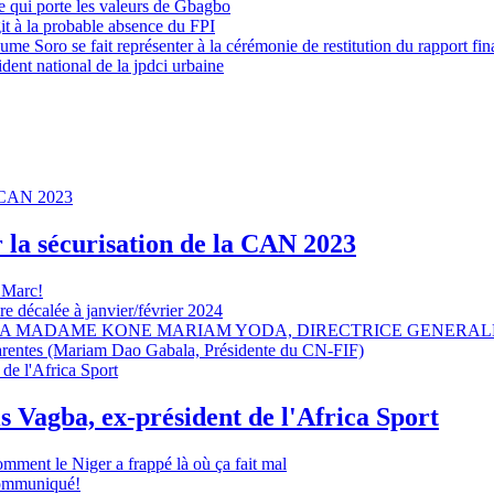
 qui porte les valeurs de Gbagbo
it à la probable absence du FPI
e Soro se fait représenter à la cérémonie de restitution du rapport fin
dent national de la jpdci urbaine
r la sécurisation de la CAN 2023
 Marc!
e décalée à janvier/février 2024
A MADAME KONE MARIAM YODA, DIRECTRICE GENERALE
sparentes (Mariam Dao Gabala, Présidente du CN-FIF)
s Vagba, ex-président de l'Africa Sport
omment le Niger a frappé là où ça fait mal
 communiqué!