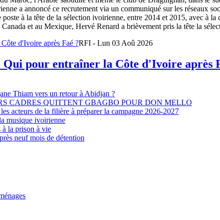
oirienne a annoncé ce recrutement via un communiqué sur les réseaux so
e poste à la tête de la sélection ivoirienne, entre 2014 et 2015, avec à l
Canada et au Mexique, Hervé Renard a brièvement pris la tête la sélectio
RFI - Lun 03 Aoû 2026
 Qui pour entraîner la Côte d'Ivoire après 
djane Thiam vers un retour à Abidjan ?
EURS CADRES QUITTENT GBAGBO POUR DON MELLO
les acteurs de la filière à préparer la campagne 2026-2027
la musique ivoirienne
à la prison à vie
après neuf mois de détention