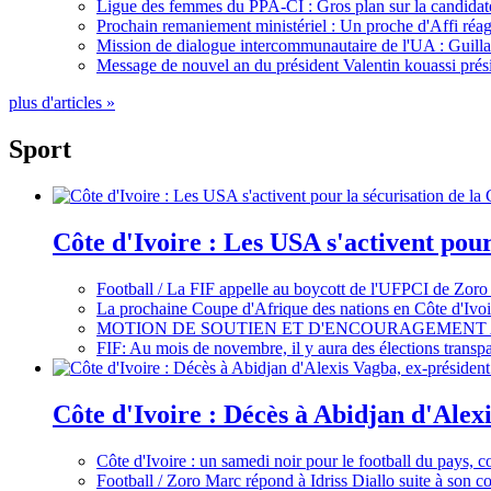
Ligue des femmes du PPA-CI : Gros plan sur la candidate
Prochain remaniement ministériel : Un proche d'Affi réag
Mission de dialogue intercommunautaire de l'UA : Guillaum
Message de nouvel an du président Valentin kouassi prési
plus d'articles »
Sport
Côte d'Ivoire : Les USA s'activent pou
Football / La FIF appelle au boycott de l'UFPCI de Zoro
La prochaine Coupe d'Afrique des nations en Côte d'Ivoir
MOTION DE SOUTIEN ET D'ENCOURAGEMENT 
FIF: Au mois de novembre, il y aura des élections tran
Côte d'Ivoire : Décès à Abidjan d'Alexi
Côte d'Ivoire : un samedi noir pour le football du pays, c
Football / Zoro Marc répond à Idriss Diallo suite à son