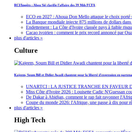
RCI/Impôts : Abou Sié clarifie l'affaire des 39 Mds FCFA
ECO en 2027 : Ahoua Don Mello attaque le choix porté 
La Banque mondiale injecte 875 millions de dollars dans c
Endettement : La Côte d'Ivoire classée pays à faible risq
Cacao ivoirien : comment le prix record annoncé par Oua
plus d'articles »
Culture
Kajeem, Soum Bill et Didier Awadi chantent pour la liberté d'expression en parte
UNARTCI : LA JUSTICE TRANCHE EN FAVEUR
Miss Côte d'Ivoire 2026 : Louisette Cadic N'Guessan co
De Dakar à Abidjan, comment le rap fait rayonner l'Afriq
Coupe du monde 2026: l'Afrique, une passe à dix pour r
plus d'articles »
High Tech