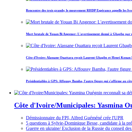
Rencontre des trois grands; le mouvement RHDP Espérance appelle les Ivoir
Mort brutale de Youan Bi Angenor: L'avertissement donné à Gbagbo par 
Côte d'Ivoire: Alassane Ouattara reçoit Laurent Gbagbo et Henri Konan Bed
Présidentiables à GPS: Affoussy Bamba, l'autre figure qui s'affirme au côt
Côte d'Ivoire/Municipales: Yasmina Oué
Démissionnaire du FPI, Alfred Guéméné crée l'UPR
5 questions à Sylvie-Dominique Besse, candidate à la p
Guerre en ukraine/ Exclusion de la Russie du conseil des