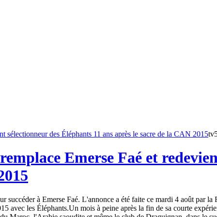
tv
remplace Emerse Faé et redevient
 2015
 succéder à Emerse Faé. L'annonce a été faite ce mardi 4 août par la Fé
15 avec les Éléphants.Un mois à peine après la fin de sa courte expéri
du Maroc, l'Arabie saoudite et même le club de Draguignan, dans le sud