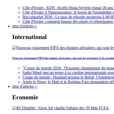
Côte d'Ivoire - KDS : Koffo Doga Séverin risque 20 ans 
Côte d'Ivoire: à Yamoussoukro, le boom de l'immobilier rav
Baccalauréat 2026 : Le taux de réussite progresse à 40,60
Côte d'Ivoire: comment hausse des pluies et urbanisation
plus d'articles »
International
Nouveau classement FIFA des équipes africaines: qui sont les gagnants et les perd
"Coupe du monde 2026 : l'Espagne championne du monde, 
Sadio Mané met un terme à sa carrière internationale ave
Coupe du monde : Haaland terrasse le Brésil, l'Angleterr
Après le Niger, le Mali et le Burkina Faso demandent offic
plus d'articles »
Economie