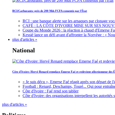
RCI/Carburants: près de 200 Mds FCFA consentis par l'État
RCI : une banque alerte sur les arnaques par clonage voc
CAFÉ : LA CÔTE D'IVOIRE MISE SUR SES N
Coupe du Monde 2026 : la réaction à chaud d'Emerse Fa
Kessié lance un défi avant d'affronter la Norvège : « N
plus d'articles »
National
Côte d'Ivoire: Hervé Renard remplace Emerse Faé et redevient sélectionneur des É
« Je suis déçu », Emerse Faé réagit après son départ de l'
Football : Renard, Deschamps, Touré... Qui pour entraîne
Côte d'Ivoire : Faé rend son tablier
Côte d'Ivoire: des organisations interpellent les autorité
plus d'articles »