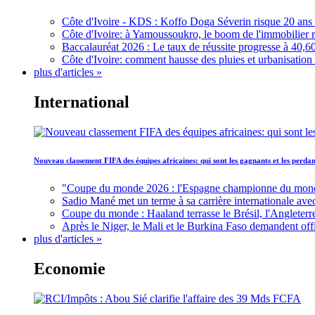
Côte d'Ivoire - KDS : Koffo Doga Séverin risque 20 ans 
Côte d'Ivoire: à Yamoussoukro, le boom de l'immobilier rav
Baccalauréat 2026 : Le taux de réussite progresse à 40,60
Côte d'Ivoire: comment hausse des pluies et urbanisation
plus d'articles »
International
Nouveau classement FIFA des équipes africaines: qui sont les gagnants et les perd
"Coupe du monde 2026 : l'Espagne championne du monde, 
Sadio Mané met un terme à sa carrière internationale ave
Coupe du monde : Haaland terrasse le Brésil, l'Angleterr
Après le Niger, le Mali et le Burkina Faso demandent offic
plus d'articles »
Economie