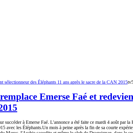
tv
remplace Emerse Faé et redevient
 2015
 succéder à Emerse Faé. L'annonce a été faite ce mardi 4 août par la Fé
15 avec les Éléphants.Un mois à peine après la fin de sa courte expéri
du Maroc, l'Arabie saoudite et même le club de Draguignan, dans le sud