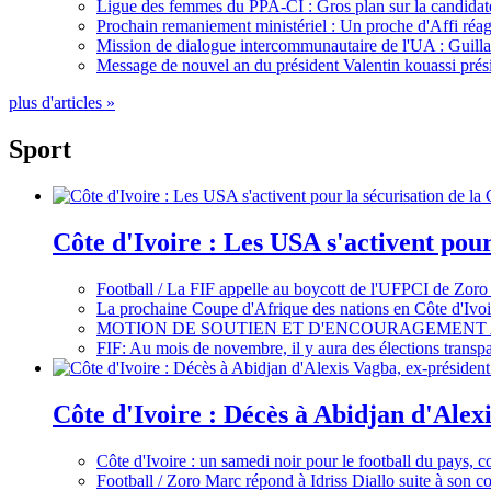
Ligue des femmes du PPA-CI : Gros plan sur la candidate
Prochain remaniement ministériel : Un proche d'Affi réag
Mission de dialogue intercommunautaire de l'UA : Guillaum
Message de nouvel an du président Valentin kouassi prési
plus d'articles »
Sport
Côte d'Ivoire : Les USA s'activent pou
Football / La FIF appelle au boycott de l'UFPCI de Zoro
La prochaine Coupe d'Afrique des nations en Côte d'Ivoir
MOTION DE SOUTIEN ET D'ENCOURAGEMENT 
FIF: Au mois de novembre, il y aura des élections tran
Côte d'Ivoire : Décès à Abidjan d'Alexi
Côte d'Ivoire : un samedi noir pour le football du pays, c
Football / Zoro Marc répond à Idriss Diallo suite à son