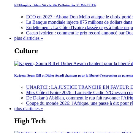
RCI/Impôts : Abou Sié clarifie l'affaire des 39 Mds FCFA
ECO en 2027 : Ahoua Don Mello attaque le choix porté 
La Banque mondiale injecte 875 millions de dollars dans c
Endettement : La Côte d'Ivoire classée pays à faible risq
Cacao ivoirien : comment le prix record annoncé par Oua
plus d'articles »
Culture
Kajeem, Soum Bill et Didier Awadi chantent pour la liberté d'expression en parte
UNARTCI : LA JUSTICE TRANCHE EN FAVEUR
Miss Côte d'Ivoire 2026 : Louisette Cadic N'Guessan co
De Dakar à Abidjan, comment le rap fait rayonner l'Afriq
Coupe du monde 2026: l'Afrique, une passe à dix pour r
plus d'articles »
High Tech