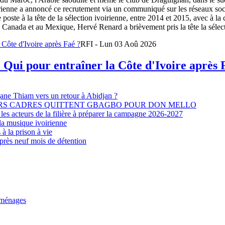
oirienne a annoncé ce recrutement via un communiqué sur les réseaux so
e poste à la tête de la sélection ivoirienne, entre 2014 et 2015, avec à l
Canada et au Mexique, Hervé Renard a brièvement pris la tête la sélectio
RFI - Lun 03 Aoû 2026
 Qui pour entraîner la Côte d'Ivoire après 
djane Thiam vers un retour à Abidjan ?
EURS CADRES QUITTENT GBAGBO POUR DON MELLO
les acteurs de la filière à préparer la campagne 2026-2027
la musique ivoirienne
à la prison à vie
après neuf mois de détention