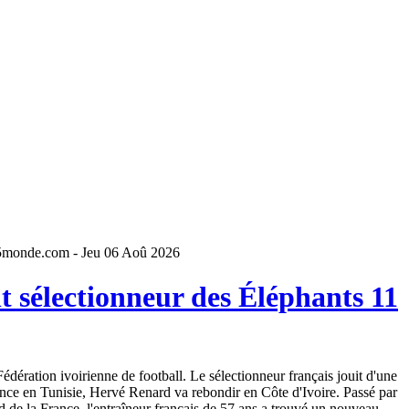
5monde.com - Jeu 06 Aoû 2026
 sélectionneur des Éléphants 11
dération ivoirienne de football. Le sélectionneur français jouit d'une
ence en Tunisie, Hervé Renard va rebondir en Côte d'Ivoire. Passé par
 de la France, l'entraîneur français de 57 ans a trouvé un nouveau