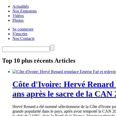
Actualités
Nos Emissions
Vidéos
Photos
Se connecter
S'inscrire
Nos Contacts
Top 10 plus récents Articles
Côte d'Ivoire: Hervé Renard 
ans après le sacre de la CAN
Hervé Renard a été nommé sélectionneur de la Côte d'Ivoire pour
grande popularité dans le pays, après avoir remporté la CAN 20
le club du LOSC, dans le Nord de la France, l'équipe nationale 