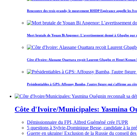
Rencontre des trois grands; le mouvement RHDP Espérance appelle les Ivoir
Mort brutale de Youan Bi Angenor: L'avertissement donné à Gbagbo par 
Côte d'Ivoire: Alassane Ouattara reçoit Laurent Gbagbo et Henri Konan Bed
Présidentiables à GPS: Affoussy Bamba, l'autre figure qui s'affirme au côt
Côte d'Ivoire/Municipales: Yasmina Oué
Démissionnaire du FPI, Alfred Guéméné crée l'UPR
5 questions à Sylvie-Dominique Besse, candidate à la p
Guerre en ukraine/ Exclusion de la Russie du conseil des