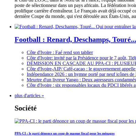
poste de sélectionneur dans un pays africain. La fédération iv
prolifique carrière d'entraîneur. Le Français avait déjà occupé c
dernière Coupe du monde, qui s'est déroulée aux États-Unis, au 
Football : Renard, Deschamps, Touré...
Côte d'Ivoire : Faé rend son tablier
Côte d'Ivoire: invité par la Présidence pour le 7 août, Ti
DÉMISSION EN CASCADE AU PPA-CI : PLUSI
Côte d'Ivoire-AIP/ Café-cacao : le gouvernement appelle 
Indépendance 2026 : un hymne porté par neuf icônes de 
Meurtre d'un livreur Yango : Deux agresseurs condamnés 
Côte d'Ivoire : six responsables locaux du PDCI libérés 
plus d'articles »
Société
PPA-CI : le parti dénonce un coup de massue fiscal pour les ménages