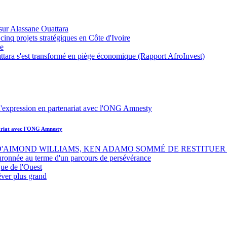
sur Alassane Ouattara
inq projets stratégiques en Côte d'Ivoire
ue
ttara s'est transformé en piège économique (Rapport AfroInvest)
nariat avec l'ONG Amnesty
 D'AIMOND WILLIAMS, KEN ADAMO SOMMÉ DE RESTITUER 
uronnée au terme d'un parcours de persévérance
ue de l'Ouest
êver plus grand