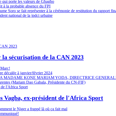
 qui porte les valeurs de Gbagbo
it à la probable absence du FPI
e Soro se fait représenter à la cérémonie de restitution du rapport fin
dent national de la jpdci urbaine
r la sécurisation de la CAN 2023
 Marc!
e décalée à janvier/février 2024
A MADAME KONE MARIAM YODA, DIRECTRICE GENERALE
sparentes (Mariam Dao Gabala, Présidente du CN-FIF)
s Vagba, ex-président de l'Africa Sport
omment le Niger a frappé là où ça fait mal
 communiqué!