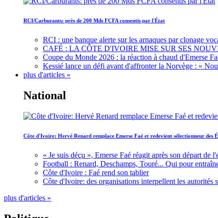
RCI/Carburants: près de 200 Mds FCFA consentis par l'État
RCI : une banque alerte sur les arnaques par clonage voc
CAFÉ : LA CÔTE D'IVOIRE MISE SUR SES N
Coupe du Monde 2026 : la réaction à chaud d'Emerse Fa
Kessié lance un défi avant d'affronter la Norvège : « N
plus d'articles »
National
Côte d'Ivoire: Hervé Renard remplace Emerse Faé et redevient sélectionneur des É
« Je suis déçu », Emerse Faé réagit après son départ de l'
Football : Renard, Deschamps, Touré... Qui pour entraîne
Côte d'Ivoire : Faé rend son tablier
Côte d'Ivoire: des organisations interpellent les autorité
plus d'articles »