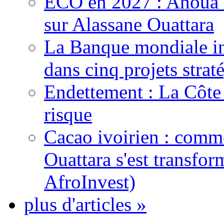
ECO en 2027 : Ahoua D
sur Alassane Ouattara
La Banque mondiale inj
dans cinq projets strat
Endettement : La Côte d
risque
Cacao ivoirien : comme
Ouattara s'est transfo
AfroInvest)
plus d'articles »