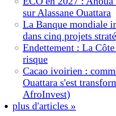
ECO en 2027 : Ahoua D
sur Alassane Ouattara
La Banque mondiale inj
dans cinq projets strat
Endettement : La Côte d
risque
Cacao ivoirien : comme
Ouattara s'est transfo
AfroInvest)
plus d'articles »