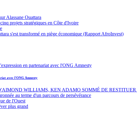
sur Alassane Ouattara
inq projets stratégiques en Côte d'Ivoire
ue
ttara s'est transformé en piège économique (Rapport AfroInvest)
nariat avec l'ONG Amnesty
 D'AIMOND WILLIAMS, KEN ADAMO SOMMÉ DE RESTITUER 
uronnée au terme d'un parcours de persévérance
ue de l'Ouest
êver plus grand