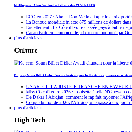
RCI/Impôts : Abou Sié clarifie l'affaire des 39 Mds FCFA
ECO en 2027 : Ahoua Don Mello attaque le choix porté 
La Banque mondiale injecte 875 millions de dollars dans c
Endettement : La Côte d'Ivoire classée pays à faible risq
Cacao ivoirien : comment le prix record annoncé par Oua
plus d'articles »
Culture
Kajeem, Soum Bill et Didier Awadi chantent pour la liberté d'expression en parte
UNARTCI : LA JUSTICE TRANCHE EN FAVEUR
Miss Côte d'Ivoire 2026 : Louisette Cadic N'Guessan co
De Dakar à Abidjan, comment le rap fait rayonner l'Afriq
Coupe du monde 2026: l'Afrique, une passe à dix pour r
plus d'articles »
High Tech