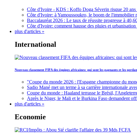
Côte d'Ivoire - KDS : Koffo Doga Séverin risque 20 ans 
Côte d'Ivoire: à Yamoussoukro, le boom de l'immobilier rav
Baccalauréat 2026 : Le taux de réussite progresse à 40,60
Côte d'Ivoire: comment hausse des pluies et urbanisation
plus d'articles »
International
Nouveau classement FIFA des équipes africaines: qui sont les gagnants et les perd
"Coupe du monde 2026 : l'Espagne championne du monde, 
Sadio Mané met un terme à sa carrière internationale ave
Coupe du monde : Haaland terrasse le Brésil, l'Angleterr
Après le Niger, le Mali et le Burkina Faso demandent offic
plus d'articles »
Economie