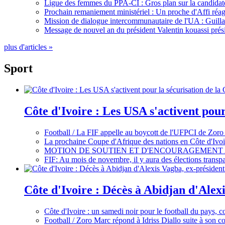
Ligue des femmes du PPA-CI : Gros plan sur la candidate
Prochain remaniement ministériel : Un proche d'Affi réag
Mission de dialogue intercommunautaire de l'UA : Guillaum
Message de nouvel an du président Valentin kouassi prési
plus d'articles »
Sport
Côte d'Ivoire : Les USA s'activent pou
Football / La FIF appelle au boycott de l'UFPCI de Zoro
La prochaine Coupe d'Afrique des nations en Côte d'Ivoir
MOTION DE SOUTIEN ET D'ENCOURAGEMENT 
FIF: Au mois de novembre, il y aura des élections tran
Côte d'Ivoire : Décès à Abidjan d'Alexi
Côte d'Ivoire : un samedi noir pour le football du pays, c
Football / Zoro Marc répond à Idriss Diallo suite à son