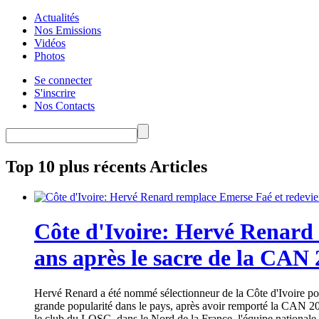
Actualités
Nos Emissions
Vidéos
Photos
Se connecter
S'inscrire
Nos Contacts
Top 10 plus récents Articles
Côte d'Ivoire: Hervé Renard 
ans après le sacre de la CAN
Hervé Renard a été nommé sélectionneur de la Côte d'Ivoire pour
grande popularité dans le pays, après avoir remporté la CAN 20
le club du LOSC, dans le Nord de la France, l'équipe nationale 