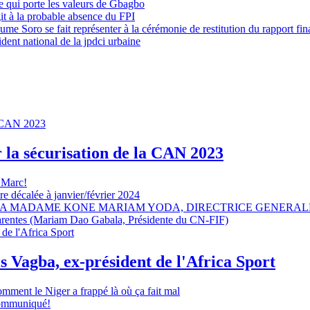
 qui porte les valeurs de Gbagbo
it à la probable absence du FPI
e Soro se fait représenter à la cérémonie de restitution du rapport fin
dent national de la jpdci urbaine
r la sécurisation de la CAN 2023
 Marc!
e décalée à janvier/février 2024
A MADAME KONE MARIAM YODA, DIRECTRICE GENERALE
sparentes (Mariam Dao Gabala, Présidente du CN-FIF)
s Vagba, ex-président de l'Africa Sport
omment le Niger a frappé là où ça fait mal
 communiqué!