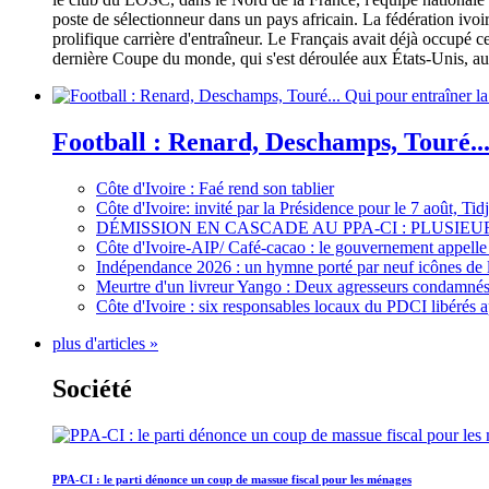
poste de sélectionneur dans un pays africain. La fédération iv
prolifique carrière d'entraîneur. Le Français avait déjà occupé c
dernière Coupe du monde, qui s'est déroulée aux États-Unis, au 
Football : Renard, Deschamps, Touré...
Côte d'Ivoire : Faé rend son tablier
Côte d'Ivoire: invité par la Présidence pour le 7 août, Ti
DÉMISSION EN CASCADE AU PPA-CI : PLUSI
Côte d'Ivoire-AIP/ Café-cacao : le gouvernement appelle 
Indépendance 2026 : un hymne porté par neuf icônes de 
Meurtre d'un livreur Yango : Deux agresseurs condamnés 
Côte d'Ivoire : six responsables locaux du PDCI libérés 
plus d'articles »
Société
PPA-CI : le parti dénonce un coup de massue fiscal pour les ménages