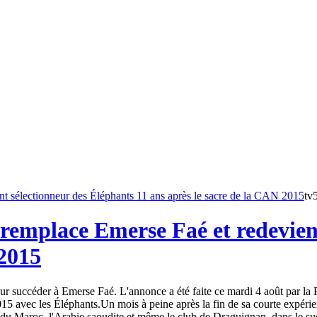
tv
remplace Emerse Faé et redevient
 2015
 succéder à Emerse Faé. L'annonce a été faite ce mardi 4 août par la Fé
15 avec les Éléphants.Un mois à peine après la fin de sa courte expéri
du Maroc, l'Arabie saoudite et même le club de Draguignan, dans le sud