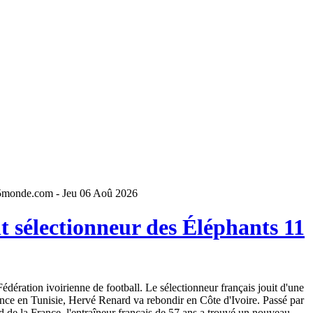
5monde.com - Jeu 06 Aoû 2026
 sélectionneur des Éléphants 11
dération ivoirienne de football. Le sélectionneur français jouit d'une
ence en Tunisie, Hervé Renard va rebondir en Côte d'Ivoire. Passé par
 de la France, l'entraîneur français de 57 ans a trouvé un nouveau