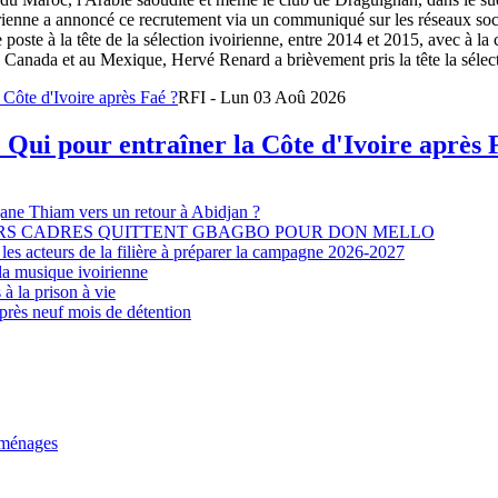
oirienne a annoncé ce recrutement via un communiqué sur les réseaux so
e poste à la tête de la sélection ivoirienne, entre 2014 et 2015, avec à l
Canada et au Mexique, Hervé Renard a brièvement pris la tête la sélectio
RFI - Lun 03 Aoû 2026
 Qui pour entraîner la Côte d'Ivoire après 
djane Thiam vers un retour à Abidjan ?
EURS CADRES QUITTENT GBAGBO POUR DON MELLO
les acteurs de la filière à préparer la campagne 2026-2027
la musique ivoirienne
à la prison à vie
après neuf mois de détention