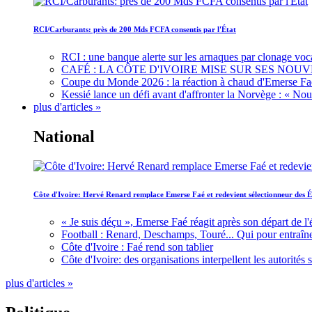
RCI/Carburants: près de 200 Mds FCFA consentis par l'État
RCI : une banque alerte sur les arnaques par clonage voc
CAFÉ : LA CÔTE D'IVOIRE MISE SUR SES N
Coupe du Monde 2026 : la réaction à chaud d'Emerse Fa
Kessié lance un défi avant d'affronter la Norvège : « N
plus d'articles »
National
Côte d'Ivoire: Hervé Renard remplace Emerse Faé et redevient sélectionneur des É
« Je suis déçu », Emerse Faé réagit après son départ de l'
Football : Renard, Deschamps, Touré... Qui pour entraîne
Côte d'Ivoire : Faé rend son tablier
Côte d'Ivoire: des organisations interpellent les autorité
plus d'articles »