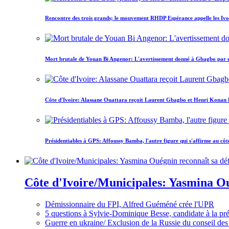
Rencontre des trois grands; le mouvement RHDP Espérance appelle les Ivoir
Mort brutale de Youan Bi Angenor: L'avertissement donné à Gbagbo par 
Côte d'Ivoire: Alassane Ouattara reçoit Laurent Gbagbo et Henri Konan Bed
Présidentiables à GPS: Affoussy Bamba, l'autre figure qui s'affirme au côt
Côte d'Ivoire/Municipales: Yasmina Oué
Démissionnaire du FPI, Alfred Guéméné crée l'UPR
5 questions à Sylvie-Dominique Besse, candidate à la p
Guerre en ukraine/ Exclusion de la Russie du conseil des