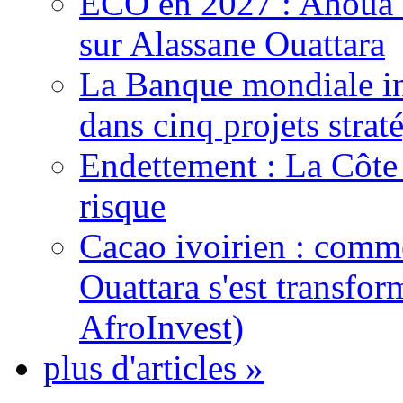
ECO en 2027 : Ahoua D
sur Alassane Ouattara
La Banque mondiale inj
dans cinq projets strat
Endettement : La Côte d
risque
Cacao ivoirien : comme
Ouattara s'est transfo
AfroInvest)
plus d'articles »