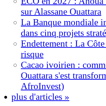
ECO en 2027 : Ahoua D
sur Alassane Ouattara
La Banque mondiale inj
dans cinq projets strat
Endettement : La Côte d
risque
Cacao ivoirien : comme
Ouattara s'est transfo
AfroInvest)
plus d'articles »