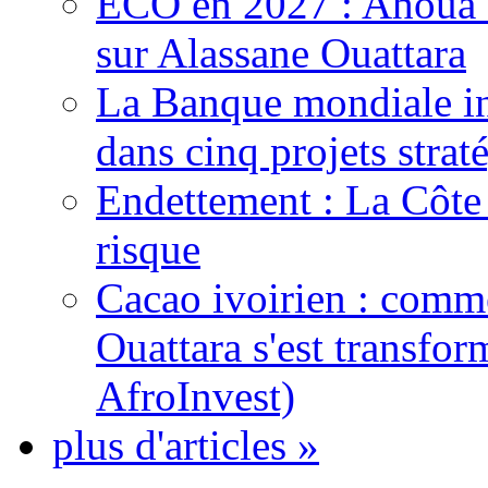
ECO en 2027 : Ahoua D
sur Alassane Ouattara
La Banque mondiale inj
dans cinq projets strat
Endettement : La Côte d
risque
Cacao ivoirien : comme
Ouattara s'est transfo
AfroInvest)
plus d'articles »