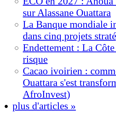
ECO en 2027 : Ahoua D
sur Alassane Ouattara
La Banque mondiale inj
dans cinq projets strat
Endettement : La Côte d
risque
Cacao ivoirien : comme
Ouattara s'est transfo
AfroInvest)
plus d'articles »