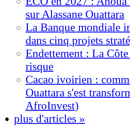
ECO en 2027 : Ahoua D
sur Alassane Ouattara
La Banque mondiale inj
dans cinq projets strat
Endettement : La Côte d
risque
Cacao ivoirien : comme
Ouattara s'est transfo
AfroInvest)
plus d'articles »