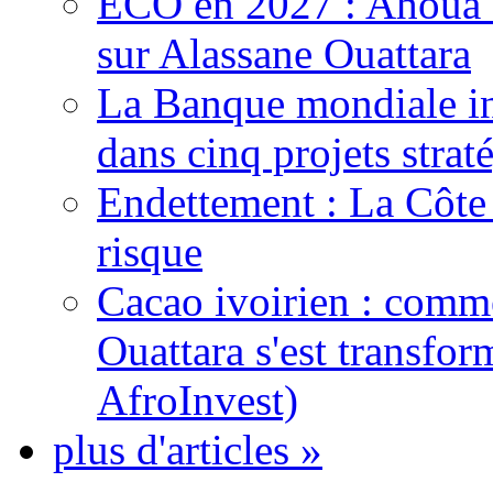
ECO en 2027 : Ahoua D
sur Alassane Ouattara
La Banque mondiale inj
dans cinq projets strat
Endettement : La Côte d
risque
Cacao ivoirien : comme
Ouattara s'est transfo
AfroInvest)
plus d'articles »