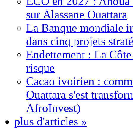
ECO en 2027 : Ahoua D
sur Alassane Ouattara
La Banque mondiale inj
dans cinq projets strat
Endettement : La Côte d
risque
Cacao ivoirien : comme
Ouattara s'est transfo
AfroInvest)
plus d'articles »