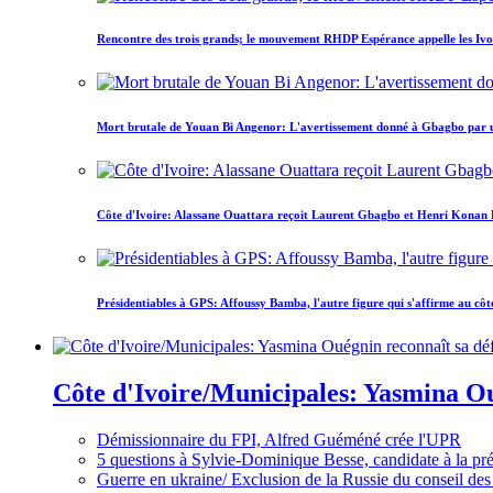
Rencontre des trois grands; le mouvement RHDP Espérance appelle les Ivoir
Mort brutale de Youan Bi Angenor: L'avertissement donné à Gbagbo par 
Côte d'Ivoire: Alassane Ouattara reçoit Laurent Gbagbo et Henri Konan Bed
Présidentiables à GPS: Affoussy Bamba, l'autre figure qui s'affirme au côt
Côte d'Ivoire/Municipales: Yasmina Oué
Démissionnaire du FPI, Alfred Guéméné crée l'UPR
5 questions à Sylvie-Dominique Besse, candidate à la p
Guerre en ukraine/ Exclusion de la Russie du conseil des