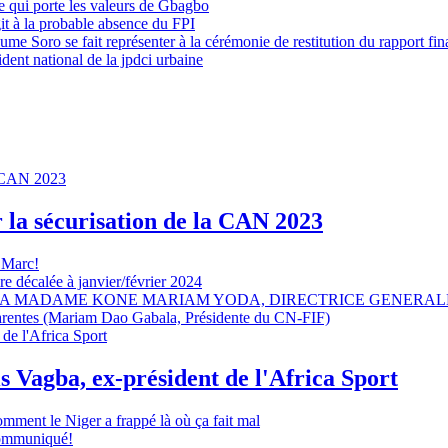
 qui porte les valeurs de Gbagbo
it à la probable absence du FPI
e Soro se fait représenter à la cérémonie de restitution du rapport fin
dent national de la jpdci urbaine
r la sécurisation de la CAN 2023
 Marc!
e décalée à janvier/février 2024
A MADAME KONE MARIAM YODA, DIRECTRICE GENERALE
sparentes (Mariam Dao Gabala, Présidente du CN-FIF)
s Vagba, ex-président de l'Africa Sport
omment le Niger a frappé là où ça fait mal
 communiqué!