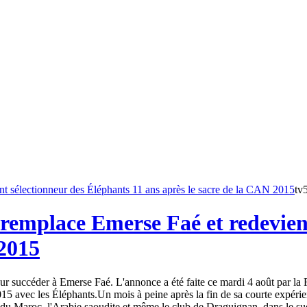
tv
remplace Emerse Faé et redevient
 2015
 succéder à Emerse Faé. L'annonce a été faite ce mardi 4 août par la Fé
15 avec les Éléphants.Un mois à peine après la fin de sa courte expéri
du Maroc, l'Arabie saoudite et même le club de Draguignan, dans le sud