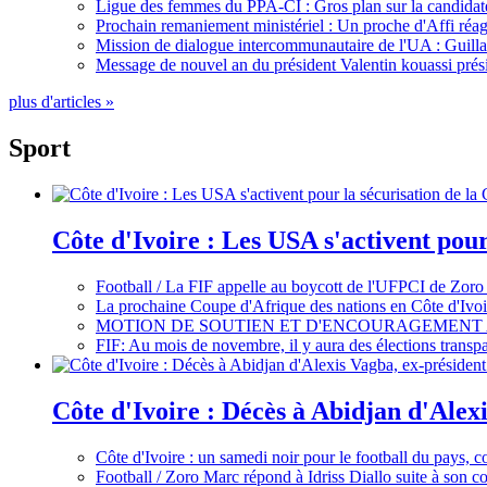
Ligue des femmes du PPA-CI : Gros plan sur la candidate
Prochain remaniement ministériel : Un proche d'Affi réag
Mission de dialogue intercommunautaire de l'UA : Guillaum
Message de nouvel an du président Valentin kouassi prési
plus d'articles »
Sport
Côte d'Ivoire : Les USA s'activent pou
Football / La FIF appelle au boycott de l'UFPCI de Zoro
La prochaine Coupe d'Afrique des nations en Côte d'Ivoir
MOTION DE SOUTIEN ET D'ENCOURAGEMENT 
FIF: Au mois de novembre, il y aura des élections tran
Côte d'Ivoire : Décès à Abidjan d'Alexi
Côte d'Ivoire : un samedi noir pour le football du pays, c
Football / Zoro Marc répond à Idriss Diallo suite à son