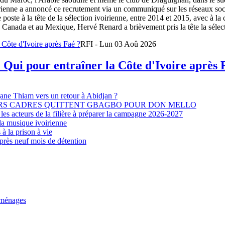
oirienne a annoncé ce recrutement via un communiqué sur les réseaux so
e poste à la tête de la sélection ivoirienne, entre 2014 et 2015, avec à l
Canada et au Mexique, Hervé Renard a brièvement pris la tête la sélectio
RFI - Lun 03 Aoû 2026
 Qui pour entraîner la Côte d'Ivoire après 
djane Thiam vers un retour à Abidjan ?
EURS CADRES QUITTENT GBAGBO POUR DON MELLO
les acteurs de la filière à préparer la campagne 2026-2027
la musique ivoirienne
à la prison à vie
après neuf mois de détention