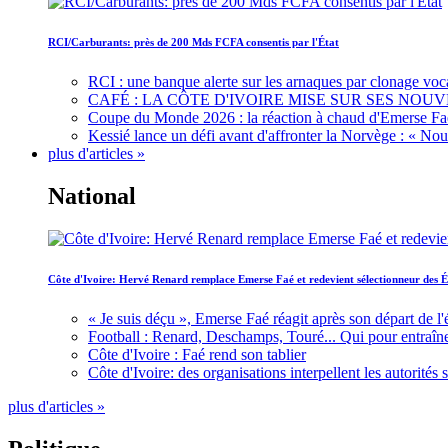
RCI/Carburants: près de 200 Mds FCFA consentis par l'État
RCI : une banque alerte sur les arnaques par clonage voc
CAFÉ : LA CÔTE D'IVOIRE MISE SUR SES N
Coupe du Monde 2026 : la réaction à chaud d'Emerse Fa
Kessié lance un défi avant d'affronter la Norvège : « N
plus d'articles »
National
Côte d'Ivoire: Hervé Renard remplace Emerse Faé et redevient sélectionneur des É
« Je suis déçu », Emerse Faé réagit après son départ de l'
Football : Renard, Deschamps, Touré... Qui pour entraîne
Côte d'Ivoire : Faé rend son tablier
Côte d'Ivoire: des organisations interpellent les autorité
plus d'articles »