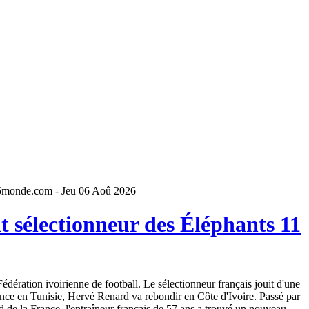
5monde.com - Jeu 06 Aoû 2026
 sélectionneur des Éléphants 11
dération ivoirienne de football. Le sélectionneur français jouit d'une
ence en Tunisie, Hervé Renard va rebondir en Côte d'Ivoire. Passé par
 de la France, l'entraîneur français de 57 ans a trouvé un nouveau