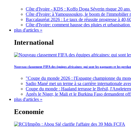
Côte d'Ivoire - KDS : Koffo Doga Séverin risque 20 ans 
Côte d'Ivoire: à Yamoussoukro, le boom de l'immobilier rav
Baccalauréat 2026 : Le taux de réussite progresse à 40,60
Côte d'Ivoire: comment hausse des pluies et urbanisation
plus d'articles »
International
Nouveau classement FIFA des équipes africaines: qui sont les gagnants et les perd
"Coupe du monde 2026 : l'Espagne championne du monde, 
Sadio Mané met un terme à sa carrière internationale ave
Coupe du monde : Haaland terrasse le Brésil, l'Angleterr
Après le Niger, le Mali et le Burkina Faso demandent offic
plus d'articles »
Economie