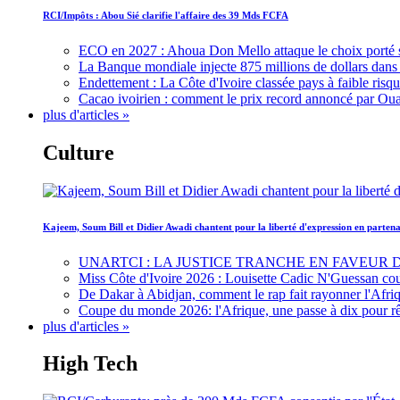
RCI/Impôts : Abou Sié clarifie l'affaire des 39 Mds FCFA
ECO en 2027 : Ahoua Don Mello attaque le choix porté 
La Banque mondiale injecte 875 millions de dollars dans c
Endettement : La Côte d'Ivoire classée pays à faible risq
Cacao ivoirien : comment le prix record annoncé par Oua
plus d'articles »
Culture
Kajeem, Soum Bill et Didier Awadi chantent pour la liberté d'expression en parte
UNARTCI : LA JUSTICE TRANCHE EN FAVEUR
Miss Côte d'Ivoire 2026 : Louisette Cadic N'Guessan co
De Dakar à Abidjan, comment le rap fait rayonner l'Afriq
Coupe du monde 2026: l'Afrique, une passe à dix pour r
plus d'articles »
High Tech