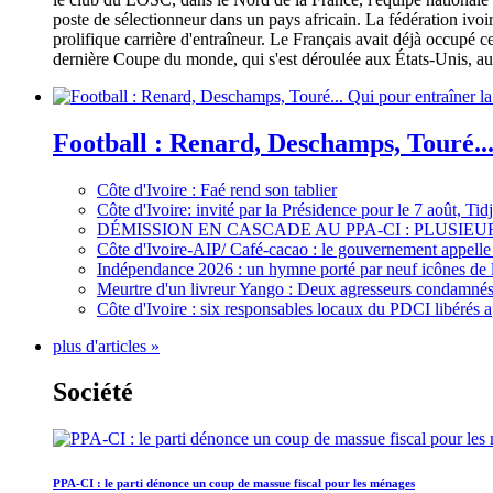
poste de sélectionneur dans un pays africain. La fédération iv
prolifique carrière d'entraîneur. Le Français avait déjà occupé c
dernière Coupe du monde, qui s'est déroulée aux États-Unis, au 
Football : Renard, Deschamps, Touré...
Côte d'Ivoire : Faé rend son tablier
Côte d'Ivoire: invité par la Présidence pour le 7 août, Ti
DÉMISSION EN CASCADE AU PPA-CI : PLUSI
Côte d'Ivoire-AIP/ Café-cacao : le gouvernement appelle 
Indépendance 2026 : un hymne porté par neuf icônes de 
Meurtre d'un livreur Yango : Deux agresseurs condamnés 
Côte d'Ivoire : six responsables locaux du PDCI libérés 
plus d'articles »
Société
PPA-CI : le parti dénonce un coup de massue fiscal pour les ménages