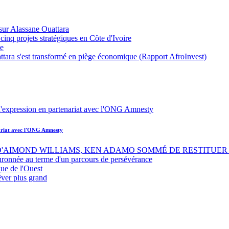
sur Alassane Ouattara
inq projets stratégiques en Côte d'Ivoire
ue
ttara s'est transformé en piège économique (Rapport AfroInvest)
nariat avec l'ONG Amnesty
 D'AIMOND WILLIAMS, KEN ADAMO SOMMÉ DE RESTITUER 
uronnée au terme d'un parcours de persévérance
ue de l'Ouest
êver plus grand