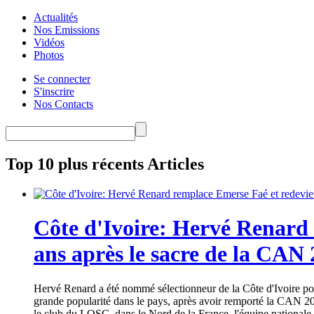
Actualités
Nos Emissions
Vidéos
Photos
Se connecter
S'inscrire
Nos Contacts
Top 10 plus récents Articles
Côte d'Ivoire: Hervé Renard 
ans après le sacre de la CAN
Hervé Renard a été nommé sélectionneur de la Côte d'Ivoire pour
grande popularité dans le pays, après avoir remporté la CAN 20
le club du LOSC, dans le Nord de la France, l'équipe nationale 