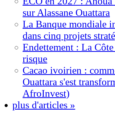
ECO en 2027 : Ahoua D
sur Alassane Ouattara
La Banque mondiale inj
dans cinq projets strat
Endettement : La Côte d
risque
Cacao ivoirien : comme
Ouattara s'est transfo
AfroInvest)
plus d'articles »