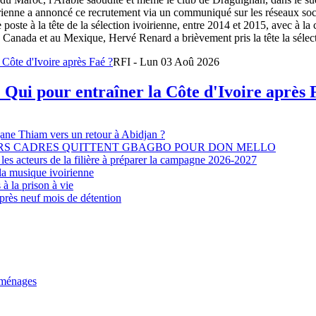
oirienne a annoncé ce recrutement via un communiqué sur les réseaux so
e poste à la tête de la sélection ivoirienne, entre 2014 et 2015, avec à l
Canada et au Mexique, Hervé Renard a brièvement pris la tête la sélectio
RFI - Lun 03 Aoû 2026
 Qui pour entraîner la Côte d'Ivoire après 
djane Thiam vers un retour à Abidjan ?
EURS CADRES QUITTENT GBAGBO POUR DON MELLO
les acteurs de la filière à préparer la campagne 2026-2027
la musique ivoirienne
à la prison à vie
après neuf mois de détention