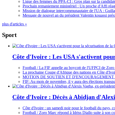
Ligue des femmes du PPA-CI : Gros plan sur la candidate
Prochain remaniement ministériel : Un proche d'Affi réag
Mission de dialogue intercommunautaire de l'UA : Guillaum
Message de nouvel an du président Valentin kouassi prési
plus d'articles »
Sport
Côte d'Ivoire : Les USA s'activent pou
Football / La FIF appelle au boycott de l'UFPCI de Zoro
La prochaine Coupe d'Afrique des nations en Côte d'Ivoir
MOTION DE SOUTIEN ET D'ENCOURAGEMENT 
FIF: Au mois de novembre, il y aura des élections tran
Côte d'Ivoire : Décès à Abidjan d'Alexi
Côte d'Ivoire : un samedi noir pour le football du pays, c
Football / Zoro Marc répond à Idriss Diallo suite à son