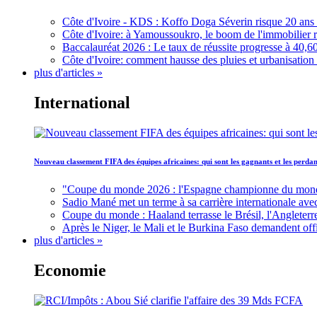
Côte d'Ivoire - KDS : Koffo Doga Séverin risque 20 ans 
Côte d'Ivoire: à Yamoussoukro, le boom de l'immobilier rav
Baccalauréat 2026 : Le taux de réussite progresse à 40,60
Côte d'Ivoire: comment hausse des pluies et urbanisation
plus d'articles »
International
Nouveau classement FIFA des équipes africaines: qui sont les gagnants et les perd
"Coupe du monde 2026 : l'Espagne championne du monde, 
Sadio Mané met un terme à sa carrière internationale ave
Coupe du monde : Haaland terrasse le Brésil, l'Angleterr
Après le Niger, le Mali et le Burkina Faso demandent offic
plus d'articles »
Economie