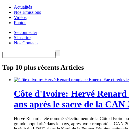
Actualités
Nos Emissions
Vidéos
Photos
Se connecter
S'inscrire
Nos Contacts
Top 10 plus récents Articles
Côte d'Ivoire: Hervé Renard 
ans après le sacre de la CAN
Hervé Renard a été nommé sélectionneur de la Côte d'Ivoire pour
grande popularité dans le pays, après avoir remporté la CAN 20
le club du LOSC, dans le Nord de la France, l'équipe nationale 