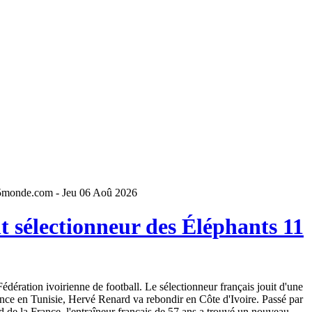
5monde.com - Jeu 06 Aoû 2026
 sélectionneur des Éléphants 11
dération ivoirienne de football. Le sélectionneur français jouit d'une
ence en Tunisie, Hervé Renard va rebondir en Côte d'Ivoire. Passé par
 de la France, l'entraîneur français de 57 ans a trouvé un nouveau