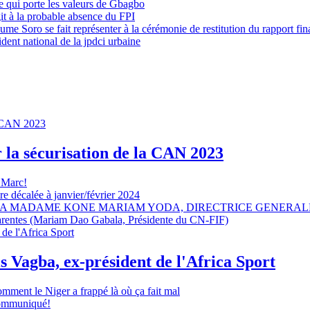
 qui porte les valeurs de Gbagbo
it à la probable absence du FPI
e Soro se fait représenter à la cérémonie de restitution du rapport fin
dent national de la jpdci urbaine
r la sécurisation de la CAN 2023
 Marc!
e décalée à janvier/février 2024
A MADAME KONE MARIAM YODA, DIRECTRICE GENERALE
sparentes (Mariam Dao Gabala, Présidente du CN-FIF)
s Vagba, ex-président de l'Africa Sport
omment le Niger a frappé là où ça fait mal
 communiqué!