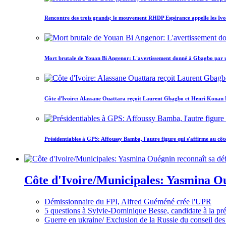
Rencontre des trois grands; le mouvement RHDP Espérance appelle les Ivoir
Mort brutale de Youan Bi Angenor: L'avertissement donné à Gbagbo par 
Côte d'Ivoire: Alassane Ouattara reçoit Laurent Gbagbo et Henri Konan Bed
Présidentiables à GPS: Affoussy Bamba, l'autre figure qui s'affirme au côt
Côte d'Ivoire/Municipales: Yasmina Oué
Démissionnaire du FPI, Alfred Guéméné crée l'UPR
5 questions à Sylvie-Dominique Besse, candidate à la p
Guerre en ukraine/ Exclusion de la Russie du conseil des