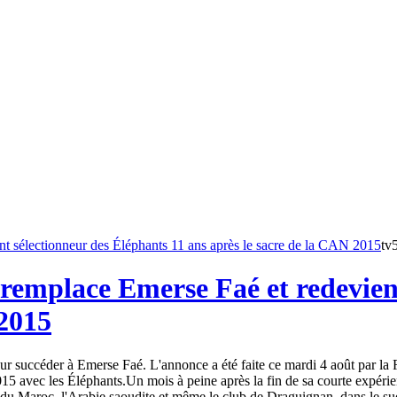
tv
remplace Emerse Faé et redevient
 2015
 succéder à Emerse Faé. L'annonce a été faite ce mardi 4 août par la Fé
15 avec les Éléphants.Un mois à peine après la fin de sa courte expéri
du Maroc, l'Arabie saoudite et même le club de Draguignan, dans le sud