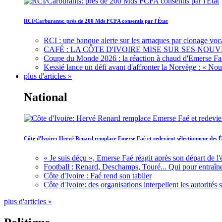
RCI/Carburants: près de 200 Mds FCFA consentis par l'État
RCI : une banque alerte sur les arnaques par clonage voc
CAFÉ : LA CÔTE D'IVOIRE MISE SUR SES N
Coupe du Monde 2026 : la réaction à chaud d'Emerse Fa
Kessié lance un défi avant d'affronter la Norvège : « N
plus d'articles »
National
Côte d'Ivoire: Hervé Renard remplace Emerse Faé et redevient sélectionneur des É
« Je suis déçu », Emerse Faé réagit après son départ de l'
Football : Renard, Deschamps, Touré... Qui pour entraîne
Côte d'Ivoire : Faé rend son tablier
Côte d'Ivoire: des organisations interpellent les autorité
plus d'articles »