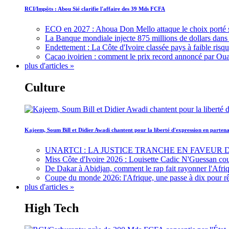
RCI/Impôts : Abou Sié clarifie l'affaire des 39 Mds FCFA
ECO en 2027 : Ahoua Don Mello attaque le choix porté 
La Banque mondiale injecte 875 millions de dollars dans c
Endettement : La Côte d'Ivoire classée pays à faible risq
Cacao ivoirien : comment le prix record annoncé par Oua
plus d'articles »
Culture
Kajeem, Soum Bill et Didier Awadi chantent pour la liberté d'expression en parte
UNARTCI : LA JUSTICE TRANCHE EN FAVEUR
Miss Côte d'Ivoire 2026 : Louisette Cadic N'Guessan co
De Dakar à Abidjan, comment le rap fait rayonner l'Afriq
Coupe du monde 2026: l'Afrique, une passe à dix pour r
plus d'articles »
High Tech