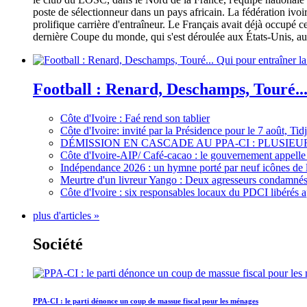
poste de sélectionneur dans un pays africain. La fédération iv
prolifique carrière d'entraîneur. Le Français avait déjà occupé c
dernière Coupe du monde, qui s'est déroulée aux États-Unis, au 
Football : Renard, Deschamps, Touré...
Côte d'Ivoire : Faé rend son tablier
Côte d'Ivoire: invité par la Présidence pour le 7 août, Ti
DÉMISSION EN CASCADE AU PPA-CI : PLUSI
Côte d'Ivoire-AIP/ Café-cacao : le gouvernement appelle 
Indépendance 2026 : un hymne porté par neuf icônes de 
Meurtre d'un livreur Yango : Deux agresseurs condamnés 
Côte d'Ivoire : six responsables locaux du PDCI libérés 
plus d'articles »
Société
PPA-CI : le parti dénonce un coup de massue fiscal pour les ménages