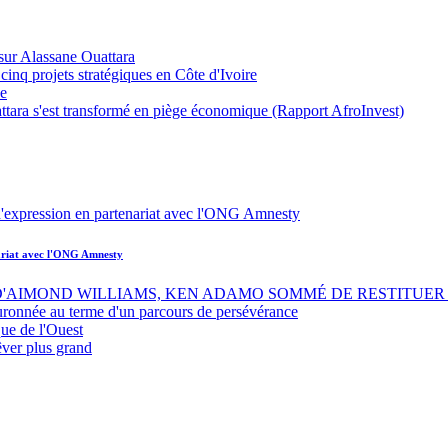
sur Alassane Ouattara
inq projets stratégiques en Côte d'Ivoire
ue
ttara s'est transformé en piège économique (Rapport AfroInvest)
nariat avec l'ONG Amnesty
 D'AIMOND WILLIAMS, KEN ADAMO SOMMÉ DE RESTITUER 
uronnée au terme d'un parcours de persévérance
ue de l'Ouest
êver plus grand