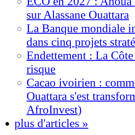
ECO en 2027 : Ahoua D
sur Alassane Ouattara
La Banque mondiale inj
dans cinq projets strat
Endettement : La Côte d
risque
Cacao ivoirien : comme
Ouattara s'est transfo
AfroInvest)
plus d'articles »