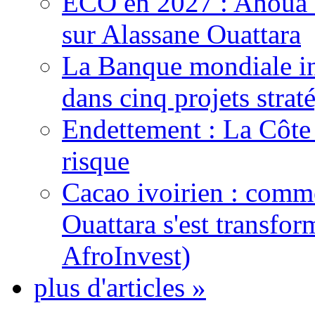
ECO en 2027 : Ahoua D
sur Alassane Ouattara
La Banque mondiale inj
dans cinq projets strat
Endettement : La Côte d
risque
Cacao ivoirien : comme
Ouattara s'est transfo
AfroInvest)
plus d'articles »