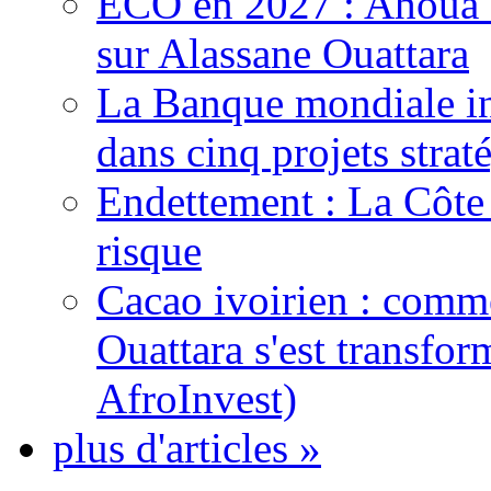
ECO en 2027 : Ahoua D
sur Alassane Ouattara
La Banque mondiale inj
dans cinq projets strat
Endettement : La Côte d
risque
Cacao ivoirien : comme
Ouattara s'est transfo
AfroInvest)
plus d'articles »