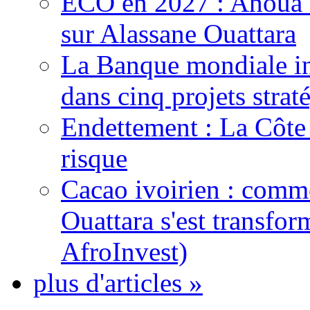
ECO en 2027 : Ahoua D
sur Alassane Ouattara
La Banque mondiale inj
dans cinq projets strat
Endettement : La Côte d
risque
Cacao ivoirien : comme
Ouattara s'est transfo
AfroInvest)
plus d'articles »