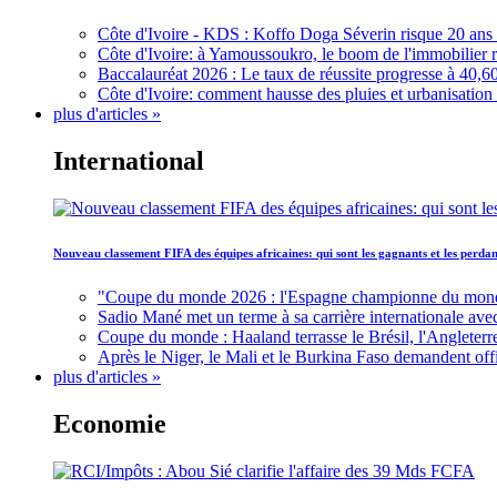
Côte d'Ivoire - KDS : Koffo Doga Séverin risque 20 ans 
Côte d'Ivoire: à Yamoussoukro, le boom de l'immobilier rav
Baccalauréat 2026 : Le taux de réussite progresse à 40,60
Côte d'Ivoire: comment hausse des pluies et urbanisation
plus d'articles »
International
Nouveau classement FIFA des équipes africaines: qui sont les gagnants et les perd
"Coupe du monde 2026 : l'Espagne championne du monde, 
Sadio Mané met un terme à sa carrière internationale ave
Coupe du monde : Haaland terrasse le Brésil, l'Angleterr
Après le Niger, le Mali et le Burkina Faso demandent offic
plus d'articles »
Economie