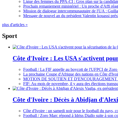
Ligue des femmes du PPA-CI : Gros plan sur la candidate
Prochain remaniement ministériel : Un proche d'Affi réag
Mission de dialogue intercommunautaire de l'UA : Guillaum
Message de nouvel an du président Valentin kouassi prési
plus d'articles »
Sport
Côte d'Ivoire : Les USA s'activent pou
Football / La FIF appelle au boycott de l'UFPCI de Zoro
La prochaine Coupe d'Afrique des nations en Côte d'Ivoir
MOTION DE SOUTIEN ET D'ENCOURAGEMENT 
FIF: Au mois de novembre, il y aura des élections tran
Côte d'Ivoire : Décès à Abidjan d'Alexi
Côte d'Ivoire : un samedi noir pour le football du pays, c
Football / Zoro Marc répond à Idriss Diallo suite à son