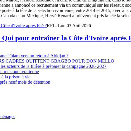
oirienne a annoncé ce recrutement via un communiqué sur les réseaux so
e poste à la tête de la sélection ivoirienne, entre 2014 et 2015, avec à l
Canada et au Mexique, Hervé Renard a brièvement pris la tête la sélectio
RFI - Lun 03 Aoû 2026
 Qui pour entraîner la Côte d'Ivoire après 
djane Thiam vers un retour à Abidjan ?
EURS CADRES QUITTENT GBAGBO POUR DON MELLO
les acteurs de la filière à préparer la campagne 2026-2027
la musique ivoirienne
à la prison à vie
après neuf mois de détention