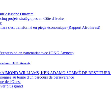
sur Alassane Ouattara
inq projets stratégiques en Côte d'Ivoire
ue
ttara s'est transformé en piège économique (Rapport AfroInvest)
nariat avec l'ONG Amnesty
 D'AIMOND WILLIAMS, KEN ADAMO SOMMÉ DE RESTITUER 
uronnée au terme d'un parcours de persévérance
ue de l'Ouest
êver plus grand