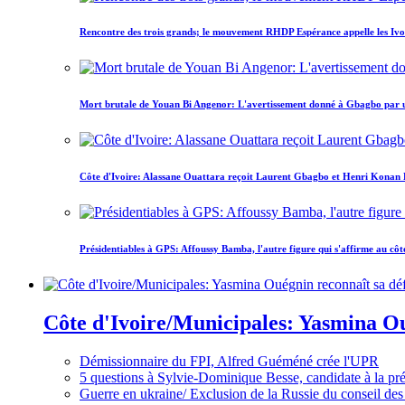
Rencontre des trois grands; le mouvement RHDP Espérance appelle les Ivoir
Mort brutale de Youan Bi Angenor: L'avertissement donné à Gbagbo par 
Côte d'Ivoire: Alassane Ouattara reçoit Laurent Gbagbo et Henri Konan Bed
Présidentiables à GPS: Affoussy Bamba, l'autre figure qui s'affirme au côt
Côte d'Ivoire/Municipales: Yasmina Oué
Démissionnaire du FPI, Alfred Guéméné crée l'UPR
5 questions à Sylvie-Dominique Besse, candidate à la p
Guerre en ukraine/ Exclusion de la Russie du conseil des