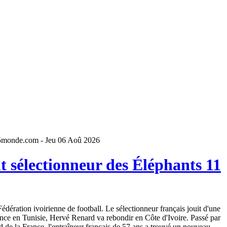
5monde.com - Jeu 06 Aoû 2026
 sélectionneur des Éléphants 11
dération ivoirienne de football. Le sélectionneur français jouit d'une
ence en Tunisie, Hervé Renard va rebondir en Côte d'Ivoire. Passé par
 de la France, l'entraîneur français de 57 ans a trouvé un nouveau