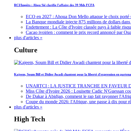
RCI/Impôts : Abou Sié clarifie l'affaire des 39 Mds FCFA
ECO en 2027 : Ahoua Don Mello attaque le choix porté 
La Banque mondiale injecte 875 millions de dollars dans c
Endettement : La Côte d'Ivoire classée pays à faible risq
Cacao ivoirien : comment le prix record annoncé par Oua
plus d'articles »
Culture
Kajeem, Soum Bill et Didier Awadi chantent pour la liberté d'expression en parte
UNARTCI : LA JUSTICE TRANCHE EN FAVEUR
Miss Côte d'Ivoire 2026 : Louisette Cadic N'Guessan co
De Dakar à Abidjan, comment le rap fait rayonner l'Afriq
Coupe du monde 2026: l'Afrique, une passe à dix pour r
plus d'articles »
High Tech