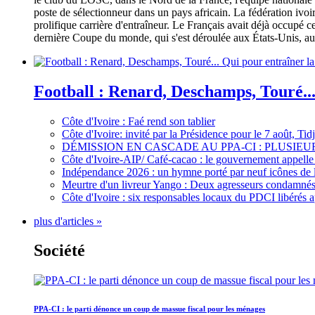
poste de sélectionneur dans un pays africain. La fédération iv
prolifique carrière d'entraîneur. Le Français avait déjà occupé c
dernière Coupe du monde, qui s'est déroulée aux États-Unis, au 
Football : Renard, Deschamps, Touré...
Côte d'Ivoire : Faé rend son tablier
Côte d'Ivoire: invité par la Présidence pour le 7 août, Ti
DÉMISSION EN CASCADE AU PPA-CI : PLUSI
Côte d'Ivoire-AIP/ Café-cacao : le gouvernement appelle 
Indépendance 2026 : un hymne porté par neuf icônes de 
Meurtre d'un livreur Yango : Deux agresseurs condamnés 
Côte d'Ivoire : six responsables locaux du PDCI libérés 
plus d'articles »
Société
PPA-CI : le parti dénonce un coup de massue fiscal pour les ménages