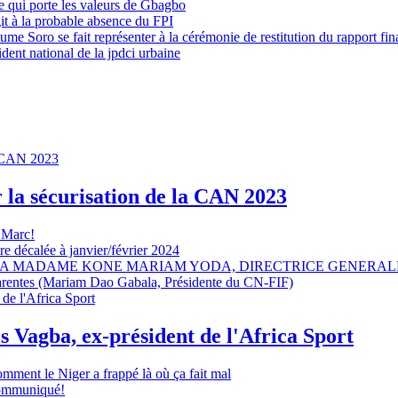
 qui porte les valeurs de Gbagbo
it à la probable absence du FPI
e Soro se fait représenter à la cérémonie de restitution du rapport fin
dent national de la jpdci urbaine
r la sécurisation de la CAN 2023
 Marc!
e décalée à janvier/février 2024
A MADAME KONE MARIAM YODA, DIRECTRICE GENERALE
sparentes (Mariam Dao Gabala, Présidente du CN-FIF)
s Vagba, ex-président de l'Africa Sport
omment le Niger a frappé là où ça fait mal
 communiqué!