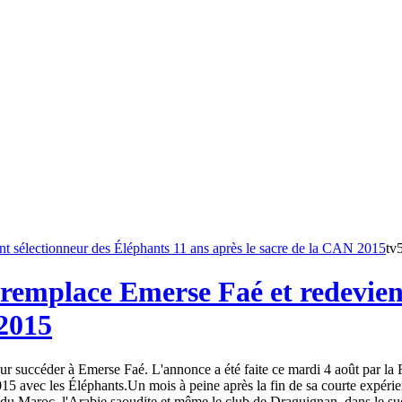
tv
remplace Emerse Faé et redevient
 2015
 succéder à Emerse Faé. L'annonce a été faite ce mardi 4 août par la Fé
15 avec les Éléphants.Un mois à peine après la fin de sa courte expéri
du Maroc, l'Arabie saoudite et même le club de Draguignan, dans le sud