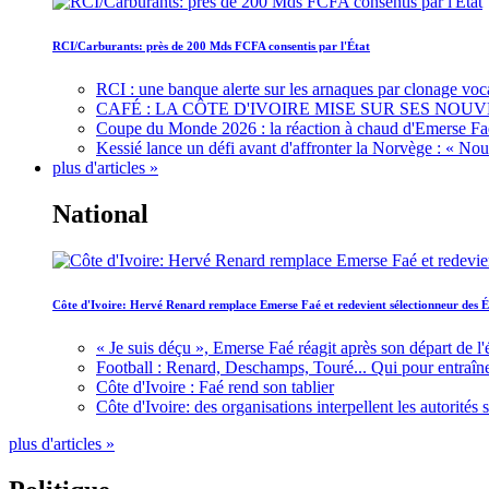
RCI/Carburants: près de 200 Mds FCFA consentis par l'État
RCI : une banque alerte sur les arnaques par clonage voc
CAFÉ : LA CÔTE D'IVOIRE MISE SUR SES N
Coupe du Monde 2026 : la réaction à chaud d'Emerse Fa
Kessié lance un défi avant d'affronter la Norvège : « N
plus d'articles »
National
Côte d'Ivoire: Hervé Renard remplace Emerse Faé et redevient sélectionneur des É
« Je suis déçu », Emerse Faé réagit après son départ de l'
Football : Renard, Deschamps, Touré... Qui pour entraîne
Côte d'Ivoire : Faé rend son tablier
Côte d'Ivoire: des organisations interpellent les autorité
plus d'articles »