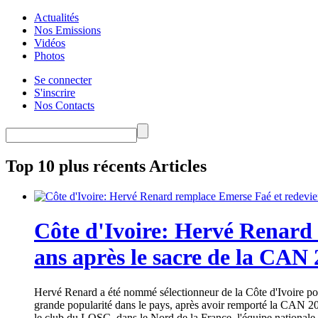
Actualités
Nos Emissions
Vidéos
Photos
Se connecter
S'inscrire
Nos Contacts
Top 10 plus récents Articles
Côte d'Ivoire: Hervé Renard 
ans après le sacre de la CAN
Hervé Renard a été nommé sélectionneur de la Côte d'Ivoire pour
grande popularité dans le pays, après avoir remporté la CAN 20
le club du LOSC, dans le Nord de la France, l'équipe nationale 