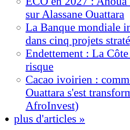
ECO en 2027 : Ahoua D
sur Alassane Ouattara
La Banque mondiale inj
dans cinq projets strat
Endettement : La Côte d
risque
Cacao ivoirien : comme
Ouattara s'est transfo
AfroInvest)
plus d'articles »