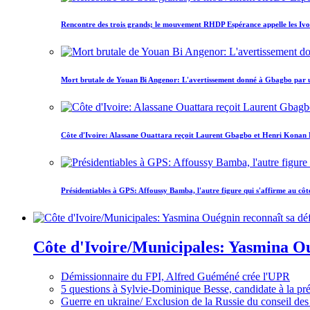
Rencontre des trois grands; le mouvement RHDP Espérance appelle les Ivoir
Mort brutale de Youan Bi Angenor: L'avertissement donné à Gbagbo par 
Côte d'Ivoire: Alassane Ouattara reçoit Laurent Gbagbo et Henri Konan Bed
Présidentiables à GPS: Affoussy Bamba, l'autre figure qui s'affirme au côt
Côte d'Ivoire/Municipales: Yasmina Oué
Démissionnaire du FPI, Alfred Guéméné crée l'UPR
5 questions à Sylvie-Dominique Besse, candidate à la p
Guerre en ukraine/ Exclusion de la Russie du conseil des