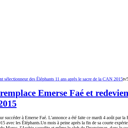
tv
remplace Emerse Faé et redevient
 2015
 succéder à Emerse Faé. L'annonce a été faite ce mardi 4 août par la Fé
15 avec les Éléphants.Un mois à peine après la fin de sa courte expéri
du Maroc, l'Arabie saoudite et même le club de Draguignan, dans le sud