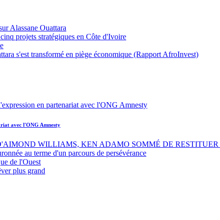
sur Alassane Ouattara
inq projets stratégiques en Côte d'Ivoire
ue
ttara s'est transformé en piège économique (Rapport AfroInvest)
nariat avec l'ONG Amnesty
 D'AIMOND WILLIAMS, KEN ADAMO SOMMÉ DE RESTITUER 
uronnée au terme d'un parcours de persévérance
ue de l'Ouest
êver plus grand