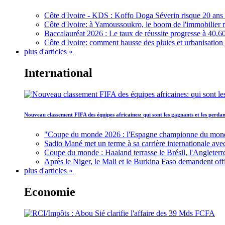
Côte d'Ivoire - KDS : Koffo Doga Séverin risque 20 ans 
Côte d'Ivoire: à Yamoussoukro, le boom de l'immobilier rav
Baccalauréat 2026 : Le taux de réussite progresse à 40,60
Côte d'Ivoire: comment hausse des pluies et urbanisation
plus d'articles »
International
Nouveau classement FIFA des équipes africaines: qui sont les gagnants et les perd
"Coupe du monde 2026 : l'Espagne championne du monde, 
Sadio Mané met un terme à sa carrière internationale ave
Coupe du monde : Haaland terrasse le Brésil, l'Angleterr
Après le Niger, le Mali et le Burkina Faso demandent offic
plus d'articles »
Economie