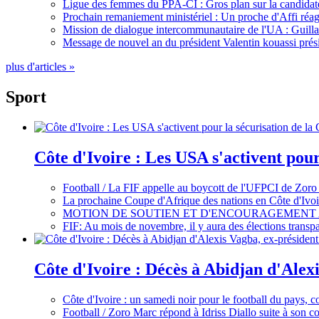
Ligue des femmes du PPA-CI : Gros plan sur la candidate
Prochain remaniement ministériel : Un proche d'Affi réag
Mission de dialogue intercommunautaire de l'UA : Guillaum
Message de nouvel an du président Valentin kouassi prési
plus d'articles »
Sport
Côte d'Ivoire : Les USA s'activent pou
Football / La FIF appelle au boycott de l'UFPCI de Zoro
La prochaine Coupe d'Afrique des nations en Côte d'Ivoir
MOTION DE SOUTIEN ET D'ENCOURAGEMENT 
FIF: Au mois de novembre, il y aura des élections tran
Côte d'Ivoire : Décès à Abidjan d'Alexi
Côte d'Ivoire : un samedi noir pour le football du pays, c
Football / Zoro Marc répond à Idriss Diallo suite à son