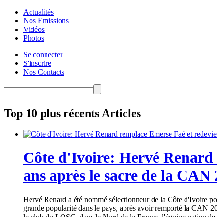
Actualités
Nos Emissions
Vidéos
Photos
Se connecter
S'inscrire
Nos Contacts
Top 10 plus récents Articles
Côte d'Ivoire: Hervé Renard 
ans après le sacre de la CAN
Hervé Renard a été nommé sélectionneur de la Côte d'Ivoire pour
grande popularité dans le pays, après avoir remporté la CAN 20
le club du LOSC, dans le Nord de la France, l'équipe nationale 