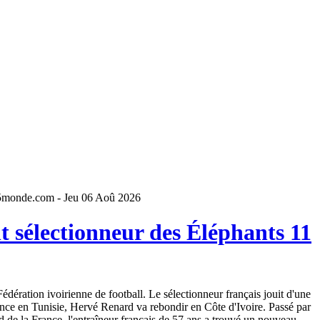
5monde.com - Jeu 06 Aoû 2026
 sélectionneur des Éléphants 11
dération ivoirienne de football. Le sélectionneur français jouit d'une
ence en Tunisie, Hervé Renard va rebondir en Côte d'Ivoire. Passé par
 de la France, l'entraîneur français de 57 ans a trouvé un nouveau