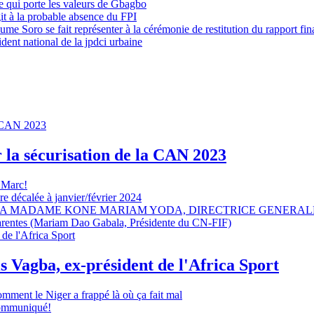
 qui porte les valeurs de Gbagbo
it à la probable absence du FPI
e Soro se fait représenter à la cérémonie de restitution du rapport fin
dent national de la jpdci urbaine
r la sécurisation de la CAN 2023
 Marc!
e décalée à janvier/février 2024
A MADAME KONE MARIAM YODA, DIRECTRICE GENERALE
sparentes (Mariam Dao Gabala, Présidente du CN-FIF)
s Vagba, ex-président de l'Africa Sport
omment le Niger a frappé là où ça fait mal
 communiqué!