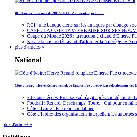
RCI/Carburants: près de 200 Mds FCFA consentis par l'État
RCI : une banque alerte sur les arnaques par clonage voc
CAFÉ : LA CÔTE D'IVOIRE MISE SUR SES N
Coupe du Monde 2026 : la réaction à chaud d'Emerse Fa
Kessié lance un défi avant d'affronter la Norvège : « N
plus d'articles »
National
Côte d'Ivoire: Hervé Renard remplace Emerse Faé et redevient sélectionneur des É
« Je suis déçu », Emerse Faé réagit après son départ de l'
Football : Renard, Deschamps, Touré... Qui pour entraîne
Côte d'Ivoire : Faé rend son tablier
Côte d'Ivoire: des organisations interpellent les autorité
plus d'articles »