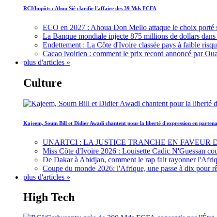
RCI/Impôts : Abou Sié clarifie l'affaire des 39 Mds FCFA
ECO en 2027 : Ahoua Don Mello attaque le choix porté 
La Banque mondiale injecte 875 millions de dollars dans c
Endettement : La Côte d'Ivoire classée pays à faible risq
Cacao ivoirien : comment le prix record annoncé par Oua
plus d'articles »
Culture
Kajeem, Soum Bill et Didier Awadi chantent pour la liberté d'expression en parte
UNARTCI : LA JUSTICE TRANCHE EN FAVEUR
Miss Côte d'Ivoire 2026 : Louisette Cadic N'Guessan co
De Dakar à Abidjan, comment le rap fait rayonner l'Afriq
Coupe du monde 2026: l'Afrique, une passe à dix pour r
plus d'articles »
High Tech