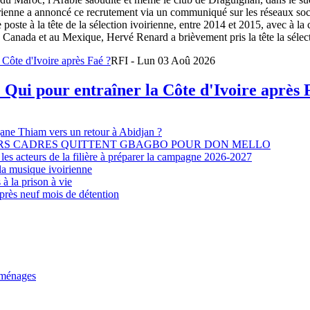
oirienne a annoncé ce recrutement via un communiqué sur les réseaux so
e poste à la tête de la sélection ivoirienne, entre 2014 et 2015, avec à l
Canada et au Mexique, Hervé Renard a brièvement pris la tête la sélectio
RFI - Lun 03 Aoû 2026
 Qui pour entraîner la Côte d'Ivoire après 
djane Thiam vers un retour à Abidjan ?
EURS CADRES QUITTENT GBAGBO POUR DON MELLO
les acteurs de la filière à préparer la campagne 2026-2027
la musique ivoirienne
à la prison à vie
après neuf mois de détention