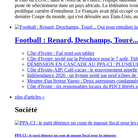
poste de sélectionneur dans un pays africain. La fédération iv
prolifique carrière d'entraîneur. Le Français avait déjà occupé c
dernière Coupe du monde, qui s'est déroulée aux États-Unis, au 
Football : Renard, Deschamps, Touré...
Côte d'Ivoire : Faé rend son tablier
Côte d'Ivoire: invité par la Présidence pour le 7 août, Ti
DÉMISSION EN CASCADE AU PPA-CI : PLUSI
Côte d'Ivoire-AIP/ Café-cacao : le gouvernement appelle 
Indépendance 2026 : un hymne porté par neuf icônes de 
Meurtre d'un livreur Yango : Deux agresseurs condamnés 
Côte d'Ivoire : six responsables locaux du PDCI libérés 
plus d'articles »
Société
PPA-CI : le parti dénonce un coup de massue fiscal pour les ménages