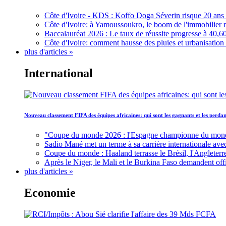
Côte d'Ivoire - KDS : Koffo Doga Séverin risque 20 ans 
Côte d'Ivoire: à Yamoussoukro, le boom de l'immobilier rav
Baccalauréat 2026 : Le taux de réussite progresse à 40,60
Côte d'Ivoire: comment hausse des pluies et urbanisation
plus d'articles »
International
Nouveau classement FIFA des équipes africaines: qui sont les gagnants et les perd
"Coupe du monde 2026 : l'Espagne championne du monde, 
Sadio Mané met un terme à sa carrière internationale ave
Coupe du monde : Haaland terrasse le Brésil, l'Angleterr
Après le Niger, le Mali et le Burkina Faso demandent offic
plus d'articles »
Economie