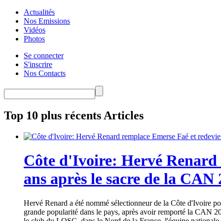
Actualités
Nos Emissions
Vidéos
Photos
Se connecter
S'inscrire
Nos Contacts
Top 10 plus récents Articles
Côte d'Ivoire: Hervé Renard 
ans après le sacre de la CAN
Hervé Renard a été nommé sélectionneur de la Côte d'Ivoire pour
grande popularité dans le pays, après avoir remporté la CAN 20
le club du LOSC, dans le Nord de la France, l'équipe nationale 