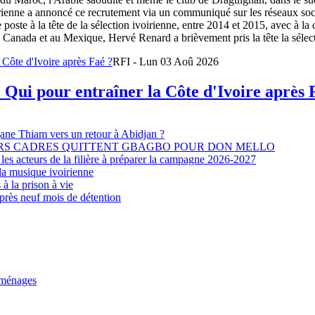
oirienne a annoncé ce recrutement via un communiqué sur les réseaux so
e poste à la tête de la sélection ivoirienne, entre 2014 et 2015, avec à l
Canada et au Mexique, Hervé Renard a brièvement pris la tête la sélectio
RFI - Lun 03 Aoû 2026
 Qui pour entraîner la Côte d'Ivoire après 
djane Thiam vers un retour à Abidjan ?
EURS CADRES QUITTENT GBAGBO POUR DON MELLO
les acteurs de la filière à préparer la campagne 2026-2027
la musique ivoirienne
à la prison à vie
après neuf mois de détention