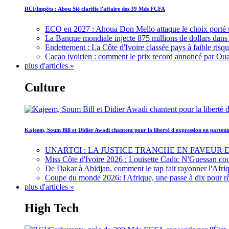
RCI/Impôts : Abou Sié clarifie l'affaire des 39 Mds FCFA
ECO en 2027 : Ahoua Don Mello attaque le choix porté 
La Banque mondiale injecte 875 millions de dollars dans c
Endettement : La Côte d'Ivoire classée pays à faible risq
Cacao ivoirien : comment le prix record annoncé par Oua
plus d'articles »
Culture
Kajeem, Soum Bill et Didier Awadi chantent pour la liberté d'expression en parte
UNARTCI : LA JUSTICE TRANCHE EN FAVEUR
Miss Côte d'Ivoire 2026 : Louisette Cadic N'Guessan co
De Dakar à Abidjan, comment le rap fait rayonner l'Afriq
Coupe du monde 2026: l'Afrique, une passe à dix pour r
plus d'articles »
High Tech