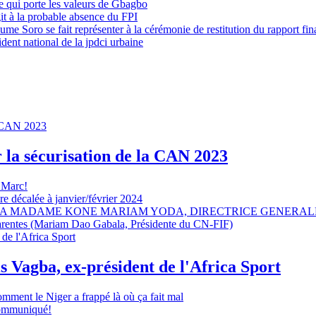
 qui porte les valeurs de Gbagbo
it à la probable absence du FPI
e Soro se fait représenter à la cérémonie de restitution du rapport fin
dent national de la jpdci urbaine
r la sécurisation de la CAN 2023
 Marc!
e décalée à janvier/février 2024
A MADAME KONE MARIAM YODA, DIRECTRICE GENERALE
sparentes (Mariam Dao Gabala, Présidente du CN-FIF)
s Vagba, ex-président de l'Africa Sport
omment le Niger a frappé là où ça fait mal
 communiqué!