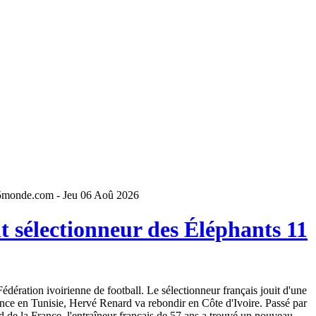
5monde.com - Jeu 06 Aoû 2026
 sélectionneur des Éléphants 11
dération ivoirienne de football. Le sélectionneur français jouit d'une
ence en Tunisie, Hervé Renard va rebondir en Côte d'Ivoire. Passé par
 de la France, l'entraîneur français de 57 ans a trouvé un nouveau