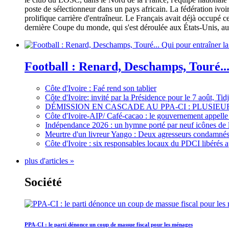
poste de sélectionneur dans un pays africain. La fédération iv
prolifique carrière d'entraîneur. Le Français avait déjà occupé c
dernière Coupe du monde, qui s'est déroulée aux États-Unis, au 
Football : Renard, Deschamps, Touré...
Côte d'Ivoire : Faé rend son tablier
Côte d'Ivoire: invité par la Présidence pour le 7 août, Ti
DÉMISSION EN CASCADE AU PPA-CI : PLUSI
Côte d'Ivoire-AIP/ Café-cacao : le gouvernement appelle 
Indépendance 2026 : un hymne porté par neuf icônes de 
Meurtre d'un livreur Yango : Deux agresseurs condamnés 
Côte d'Ivoire : six responsables locaux du PDCI libérés 
plus d'articles »
Société
PPA-CI : le parti dénonce un coup de massue fiscal pour les ménages