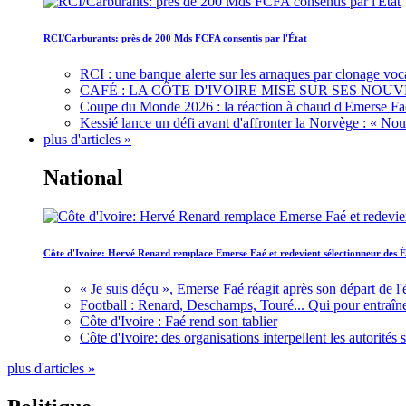
RCI/Carburants: près de 200 Mds FCFA consentis par l'État
RCI : une banque alerte sur les arnaques par clonage voc
CAFÉ : LA CÔTE D'IVOIRE MISE SUR SES N
Coupe du Monde 2026 : la réaction à chaud d'Emerse Fa
Kessié lance un défi avant d'affronter la Norvège : « N
plus d'articles »
National
Côte d'Ivoire: Hervé Renard remplace Emerse Faé et redevient sélectionneur des É
« Je suis déçu », Emerse Faé réagit après son départ de l'
Football : Renard, Deschamps, Touré... Qui pour entraîne
Côte d'Ivoire : Faé rend son tablier
Côte d'Ivoire: des organisations interpellent les autorité
plus d'articles »