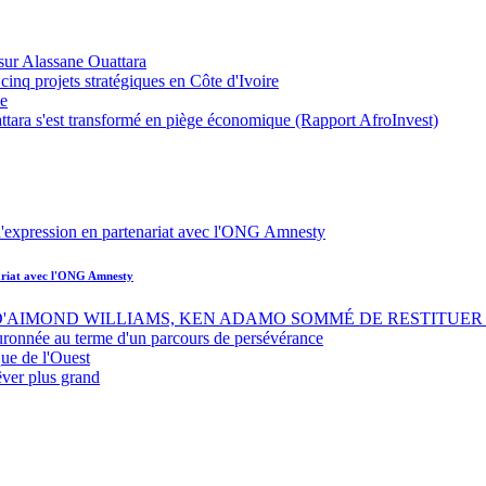
sur Alassane Ouattara
inq projets stratégiques en Côte d'Ivoire
ue
ttara s'est transformé en piège économique (Rapport AfroInvest)
nariat avec l'ONG Amnesty
 D'AIMOND WILLIAMS, KEN ADAMO SOMMÉ DE RESTITUER 
uronnée au terme d'un parcours de persévérance
ue de l'Ouest
êver plus grand