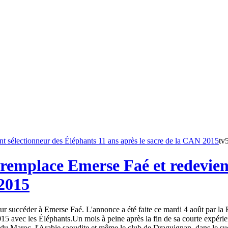
tv
remplace Emerse Faé et redevient
 2015
 succéder à Emerse Faé. L'annonce a été faite ce mardi 4 août par la Fé
15 avec les Éléphants.Un mois à peine après la fin de sa courte expéri
du Maroc, l'Arabie saoudite et même le club de Draguignan, dans le sud