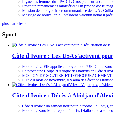
Ligue des femmes du PPA-CI : Gros plan sur la candidate
Prochain remaniement ministériel : Un proche d'Affi réag
Mission de dialogue intercommunautaire de l'UA : Guillaum
Message de nouvel an du président Valentin kouassi prési
plus d'articles »
Sport
Côte d'Ivoire : Les USA s'activent pou
Football / La FIF appelle au boycott de l'UFPCI de Zoro
La prochaine Coupe d'Afrique des nations en Côte d'Ivoir
MOTION DE SOUTIEN ET D'ENCOURAGEMENT 
FIF: Au mois de novembre, il y aura des élections tran
Côte d'Ivoire : Décès à Abidjan d'Alexi
Côte d'Ivoire : un samedi noir pour le football du pays, c
Football / Zoro Marc répond à Idriss Diallo suite à son