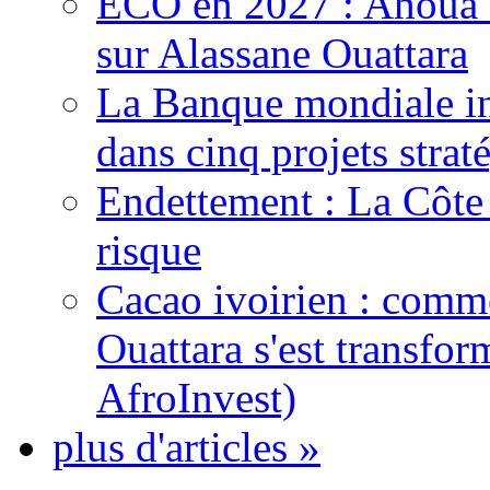
ECO en 2027 : Ahoua D
sur Alassane Ouattara
La Banque mondiale inj
dans cinq projets strat
Endettement : La Côte d
risque
Cacao ivoirien : comme
Ouattara s'est transfo
AfroInvest)
plus d'articles »