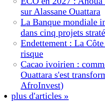
ECO en 2027 : Ahoua D
sur Alassane Ouattara
La Banque mondiale inj
dans cinq projets strat
Endettement : La Côte d
risque
Cacao ivoirien : comme
Ouattara s'est transfo
AfroInvest)
plus d'articles »