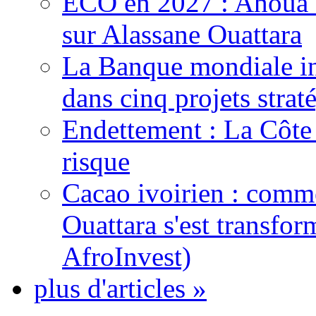
ECO en 2027 : Ahoua D
sur Alassane Ouattara
La Banque mondiale inj
dans cinq projets strat
Endettement : La Côte d
risque
Cacao ivoirien : comme
Ouattara s'est transfo
AfroInvest)
plus d'articles »