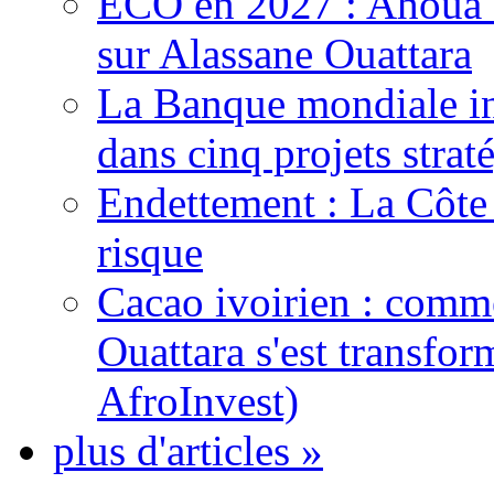
ECO en 2027 : Ahoua D
sur Alassane Ouattara
La Banque mondiale inj
dans cinq projets strat
Endettement : La Côte d
risque
Cacao ivoirien : comme
Ouattara s'est transfo
AfroInvest)
plus d'articles »