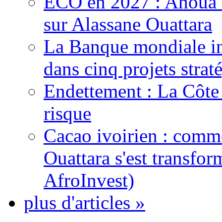
ECO en 2027 : Ahoua D
sur Alassane Ouattara
La Banque mondiale inj
dans cinq projets strat
Endettement : La Côte d
risque
Cacao ivoirien : comme
Ouattara s'est transfo
AfroInvest)
plus d'articles »