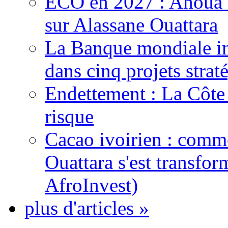
ECO en 2027 : Ahoua D
sur Alassane Ouattara
La Banque mondiale inj
dans cinq projets strat
Endettement : La Côte d
risque
Cacao ivoirien : comme
Ouattara s'est transfo
AfroInvest)
plus d'articles »