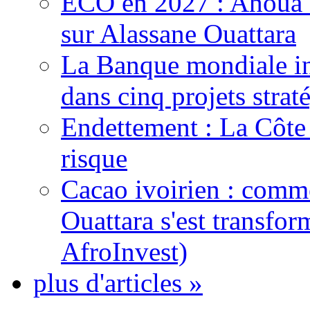
ECO en 2027 : Ahoua D
sur Alassane Ouattara
La Banque mondiale inj
dans cinq projets strat
Endettement : La Côte d
risque
Cacao ivoirien : comme
Ouattara s'est transfo
AfroInvest)
plus d'articles »