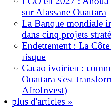
ECO en 2027 : Ahoua D
sur Alassane Ouattara
La Banque mondiale inj
dans cinq projets strat
Endettement : La Côte d
risque
Cacao ivoirien : comme
Ouattara s'est transfo
AfroInvest)
plus d'articles »