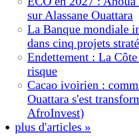
ECO en 2027 : Ahoua D
sur Alassane Ouattara
La Banque mondiale inj
dans cinq projets strat
Endettement : La Côte d
risque
Cacao ivoirien : comme
Ouattara s'est transfo
AfroInvest)
plus d'articles »