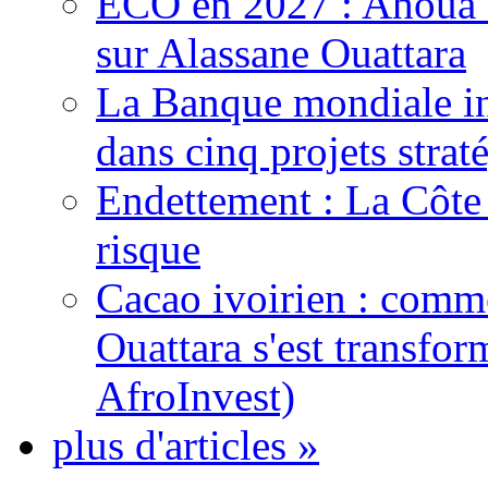
ECO en 2027 : Ahoua D
sur Alassane Ouattara
La Banque mondiale inj
dans cinq projets strat
Endettement : La Côte d
risque
Cacao ivoirien : comme
Ouattara s'est transfo
AfroInvest)
plus d'articles »