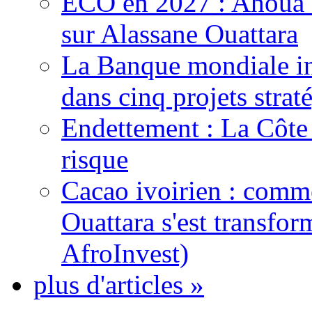
ECO en 2027 : Ahoua D
sur Alassane Ouattara
La Banque mondiale inj
dans cinq projets strat
Endettement : La Côte d
risque
Cacao ivoirien : comme
Ouattara s'est transfo
AfroInvest)
plus d'articles »