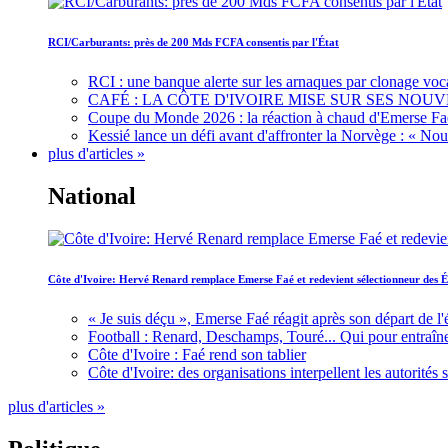
RCI/Carburants: près de 200 Mds FCFA consentis par l'État
RCI : une banque alerte sur les arnaques par clonage voc
CAFÉ : LA CÔTE D'IVOIRE MISE SUR SES N
Coupe du Monde 2026 : la réaction à chaud d'Emerse Fa
Kessié lance un défi avant d'affronter la Norvège : « N
plus d'articles »
National
Côte d'Ivoire: Hervé Renard remplace Emerse Faé et redevient sélectionneur des É
« Je suis déçu », Emerse Faé réagit après son départ de l'
Football : Renard, Deschamps, Touré... Qui pour entraîne
Côte d'Ivoire : Faé rend son tablier
Côte d'Ivoire: des organisations interpellent les autorité
plus d'articles »