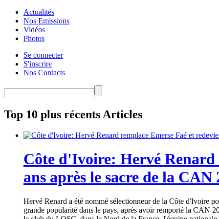
Actualités
Nos Emissions
Vidéos
Photos
Se connecter
S'inscrire
Nos Contacts
Top 10 plus récents Articles
Côte d'Ivoire: Hervé Renard 
ans après le sacre de la CAN
Hervé Renard a été nommé sélectionneur de la Côte d'Ivoire pour
grande popularité dans le pays, après avoir remporté la CAN 20
le club du LOSC, dans le Nord de la France, l'équipe nationale 