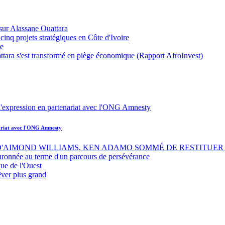
sur Alassane Ouattara
inq projets stratégiques en Côte d'Ivoire
ue
ttara s'est transformé en piège économique (Rapport AfroInvest)
nariat avec l'ONG Amnesty
 D'AIMOND WILLIAMS, KEN ADAMO SOMMÉ DE RESTITUER 
uronnée au terme d'un parcours de persévérance
ue de l'Ouest
êver plus grand