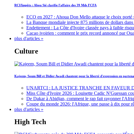
RCI/Impôts : Abou Sié clarifie l'affaire des 39 Mds FCFA
ECO en 2027 : Ahoua Don Mello attaque le choix porté 
La Banque mondiale injecte 875 millions de dollars dans c
Endettement : La Côte d'Ivoire classée pays à faible risq
Cacao ivoirien : comment le prix record annoncé par Oua
plus d'articles »
Culture
Kajeem, Soum Bill et Didier Awadi chantent pour la liberté d'expression en parte
UNARTCI : LA JUSTICE TRANCHE EN FAVEUR
Miss Côte d'Ivoire 2026 : Louisette Cadic N'Guessan co
De Dakar à Abidjan, comment le rap fait rayonner l'Afriq
Coupe du monde 2026: l'Afrique, une passe à dix pour r
plus d'articles »
High Tech