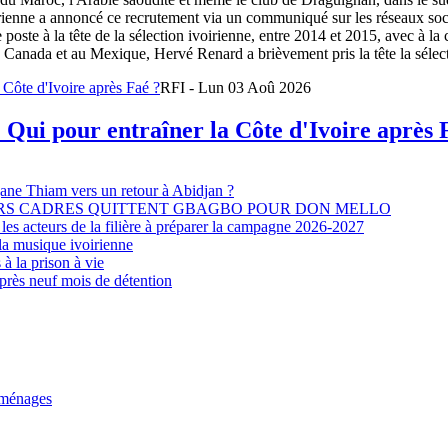
oirienne a annoncé ce recrutement via un communiqué sur les réseaux so
e poste à la tête de la sélection ivoirienne, entre 2014 et 2015, avec à l
Canada et au Mexique, Hervé Renard a brièvement pris la tête la sélectio
RFI - Lun 03 Aoû 2026
 Qui pour entraîner la Côte d'Ivoire après 
djane Thiam vers un retour à Abidjan ?
EURS CADRES QUITTENT GBAGBO POUR DON MELLO
les acteurs de la filière à préparer la campagne 2026-2027
la musique ivoirienne
à la prison à vie
après neuf mois de détention