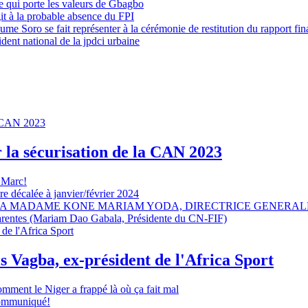
 qui porte les valeurs de Gbagbo
it à la probable absence du FPI
e Soro se fait représenter à la cérémonie de restitution du rapport fin
dent national de la jpdci urbaine
r la sécurisation de la CAN 2023
 Marc!
e décalée à janvier/février 2024
A MADAME KONE MARIAM YODA, DIRECTRICE GENERALE
sparentes (Mariam Dao Gabala, Présidente du CN-FIF)
s Vagba, ex-président de l'Africa Sport
omment le Niger a frappé là où ça fait mal
 communiqué!