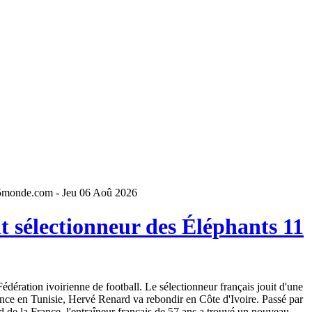
5monde.com - Jeu 06 Aoû 2026
 sélectionneur des Éléphants 11
dération ivoirienne de football. Le sélectionneur français jouit d'une
ence en Tunisie, Hervé Renard va rebondir en Côte d'Ivoire. Passé par
 de la France, l'entraîneur français de 57 ans a trouvé un nouveau