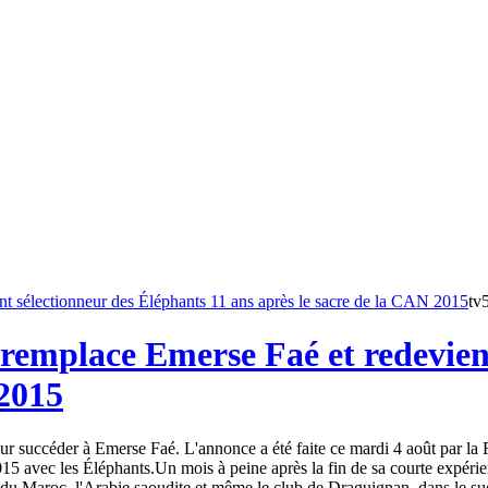
tv
remplace Emerse Faé et redevient
 2015
 succéder à Emerse Faé. L'annonce a été faite ce mardi 4 août par la Fé
15 avec les Éléphants.Un mois à peine après la fin de sa courte expéri
du Maroc, l'Arabie saoudite et même le club de Draguignan, dans le sud