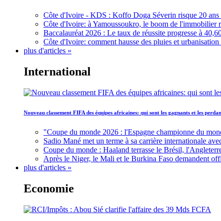
Côte d'Ivoire - KDS : Koffo Doga Séverin risque 20 ans 
Côte d'Ivoire: à Yamoussoukro, le boom de l'immobilier rav
Baccalauréat 2026 : Le taux de réussite progresse à 40,60
Côte d'Ivoire: comment hausse des pluies et urbanisation
plus d'articles »
International
Nouveau classement FIFA des équipes africaines: qui sont les gagnants et les perd
"Coupe du monde 2026 : l'Espagne championne du monde, 
Sadio Mané met un terme à sa carrière internationale ave
Coupe du monde : Haaland terrasse le Brésil, l'Angleterr
Après le Niger, le Mali et le Burkina Faso demandent offic
plus d'articles »
Economie