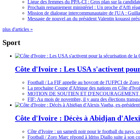
Ligue des femmes du PPA-CI : Gros plan sur la candidate
Prochain remaniement ministériel : Un proche d'Affi réag
Mission de dialogue intercommunautaire de l'UA : Guillaum
Message de nouvel an du président Valentin kouassi prési
plus d'articles »
Sport
Côte d'Ivoire : Les USA s'activent pou
Football / La FIF appelle au boycott de l'UFPCI de Zoro
La prochaine Coupe d'Afrique des nations en Côte d'Ivoir
MOTION DE SOUTIEN ET D'ENCOURAGEMENT 
FIF: Au mois de novembre, il y aura des élections tran
Côte d'Ivoire : Décès à Abidjan d'Alexi
Côte d'Ivoire : un samedi noir pour le football du pays, c
Football / Zoro Marc répond à Idriss Diallo suite à son