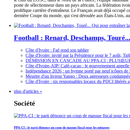
poste de sélectionneur dans un pays africain. La fédération iv
prolifique carrière d'entraîneur. Le Français avait déjà occupé c
dernière Coupe du monde, qui s'est déroulée aux États-Unis, au 
Football : Renard, Deschamps, Touré...
Côte d'Ivoire : Faé rend son tablier
Côte d'Ivoire: invité par la Présidence pour le 7 août, Ti
DÉMISSION EN CASCADE AU PPA-CI : PLUSI
Côte d'Ivoire-AIP/ Café-cacao : le gouvernement appelle 
Indépendance 2026 : un hymne porté par neuf icônes de 
Meurtre d'un livreur Yango : Deux agresseurs condamnés 
Côte d'Ivoire : six responsables locaux du PDCI libérés 
plus d'articles »
Société
PPA-CI : le parti dénonce un coup de massue fiscal pour les ménages