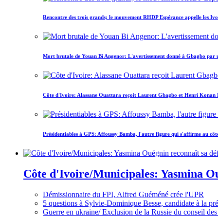
Rencontre des trois grands; le mouvement RHDP Espérance appelle les Ivoir
Mort brutale de Youan Bi Angenor: L'avertissement donné à Gbagbo par 
Côte d'Ivoire: Alassane Ouattara reçoit Laurent Gbagbo et Henri Konan Bed
Présidentiables à GPS: Affoussy Bamba, l'autre figure qui s'affirme au côt
Côte d'Ivoire/Municipales: Yasmina Oué
Démissionnaire du FPI, Alfred Guéméné crée l'UPR
5 questions à Sylvie-Dominique Besse, candidate à la p
Guerre en ukraine/ Exclusion de la Russie du conseil des