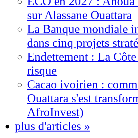
ECO en 2027 : Ahoua D
sur Alassane Ouattara
La Banque mondiale inj
dans cinq projets strat
Endettement : La Côte d
risque
Cacao ivoirien : comme
Ouattara s'est transfo
AfroInvest)
plus d'articles »