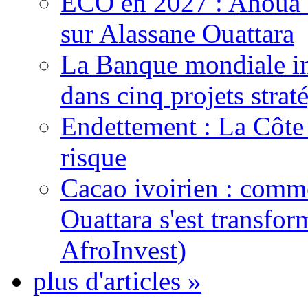
ECO en 2027 : Ahoua D
sur Alassane Ouattara
La Banque mondiale inj
dans cinq projets strat
Endettement : La Côte d
risque
Cacao ivoirien : comme
Ouattara s'est transfo
AfroInvest)
plus d'articles »