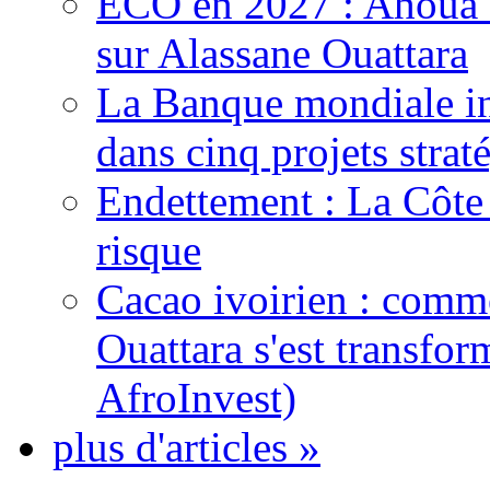
ECO en 2027 : Ahoua D
sur Alassane Ouattara
La Banque mondiale inj
dans cinq projets strat
Endettement : La Côte d
risque
Cacao ivoirien : comme
Ouattara s'est transfo
AfroInvest)
plus d'articles »